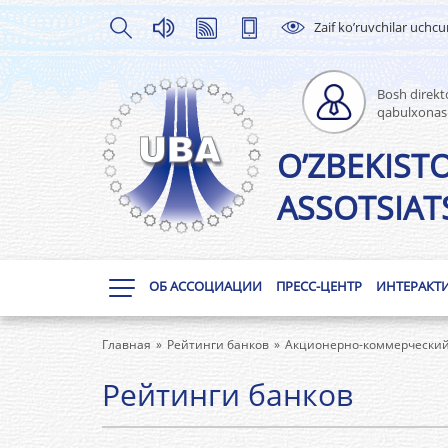
Zaif ko’ruvchilar uchc
Bosh direkto
qabulxonas
O’ZBEKIST
ASSOTSIATS
ОБ АССОЦИАЦИИ
ПРЕСС-ЦЕНТР
ИНТЕРАКТ
Главная
Рейтинги банков
Акционерно-коммерческий
Рейтинги банков