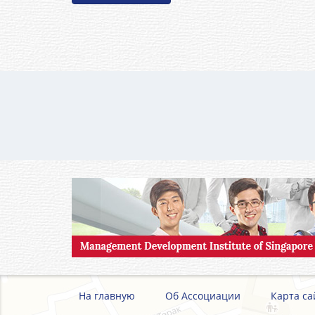
На главную
Об Ассоциации
Карта са