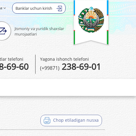
ом
Banklar uchun kirish
Jismoniy va yuridik shaxslar
murojaatlari
ar telefoni
Yagona ishonch telefoni
8-69-60
238-69-01
(+99871)
Chop etiladigan nusxa