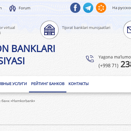
На русск
un
Forum
r virtual
Tijorat banklari murojaatlari
i
ON BANKLARI
Yagona ma’lumotl
IYASI
23
(+998 71)
ИВНЫЕ УСЛУГИ
РЕЙТИНГ БАНКОВ
КОНТАКТЫ
 банк «Hamkorbank»