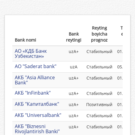
Reyting
Taqdi
Bank
boyicha
etilgan
Bank nomi
reytingi
prognoz
vaqti
АО «КДБ Банк
uzA+
Стабильный
01.05.20
Узбекистан»
АО "Saderat bank"
uzA
Стабильный
05.10.20
АКБ "Asia Alliance
uzА+
Стабильный
01.06.20
Bank"
АКБ "InFinbank"
uzА+
Стабильный
01.05.20
АКБ "Капиталбанк"
uzA+
Позитивный
01.05.20
АКБ "Universalbank"
uzА+
Стабильный
01.06.20
АКБ "Biznesni
uzА+
Стабильный
01.08.20
Rivojlantirish Banki"