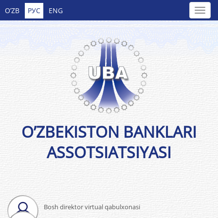
O’ZB
РУС
ENG
O’ZBEKISTON BANKLARI
ASSOTSIATSIYASI
Bosh direktor virtual qabulxonasi