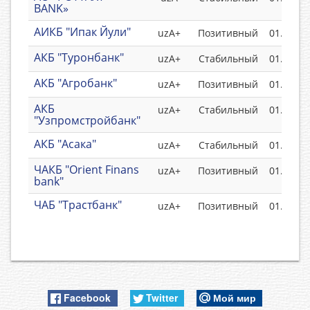
BANK»
АИКБ "Ипак Йули"
uzА+
Позитивный
01.06.20
АКБ "Туронбанк"
uzА+
Стабильный
01.07.20
АКБ "Агробанк"
uzA+
Позитивный
01.06.20
АКБ
uzA+
Стабильный
01.07.20
"Узпромстройбанк"
АКБ "Асака"
uzA+
Стабильный
01.10.20
ЧАКБ "Orient Finans
uzA+
Позитивный
01.05.20
bank"
ЧАБ "Трастбанк"
uzA+
Позитивный
01.05.20
Facebook
Twitter
Мой мир