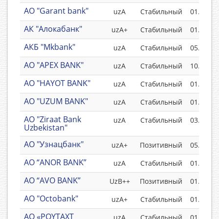
АО "Garant bank"
uzА
Стабильный
01.12.20
АК "Алокабанк"
uzА+
Стабильный
01.07.20
АКБ "Mkbank"
uzА
Стабильный
05.09.20
АО "APEX BANK"
uzA
Стабильный
10.12.20
АО "HAYOT BANK"
uzA
Стабильный
01.12.20
АО "UZUM BANK"
uzА
Стабильный
01.05.20
AO "Ziraat Bank
uzA
Стабильный
03.05.20
Uzbekistan"
АО "Узнацбанк"
uzA+
Позитивный
05.10.20
АO “ANOR BANK”
uzA
Стабильный
01.07.20
АО “AVO BANK”
UzB++
Позитивный
01.12.20
АО "Octobank"
uzА+
Стабильный
01.07.20
АО «POYTAXT
uzA
Стабильный
01.11.20