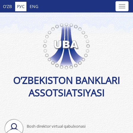
O’ZB
РУС
ENG
O’ZBEKISTON BANKLARI
ASSOTSIATSIYASI
Bosh direktor virtual qabulxonasi