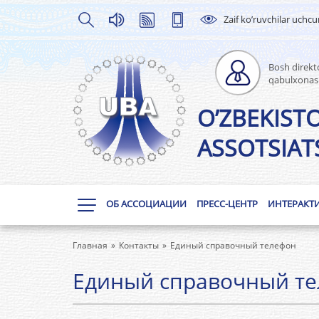
Zaif ko’ruvchilar uchc
Bosh direkto
qabulxonas
O’ZBEKIST
ASSOTSIATS
ОБ АССОЦИАЦИИ
ПРЕСС-ЦЕНТР
ИНТЕРАКТ
Главная
Контакты
Единый справочный телефон
Единый справочный т