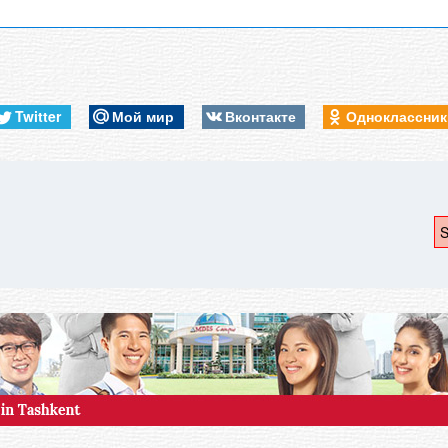
Twitter
Мой мир
Вконтакте
Одноклассни
S