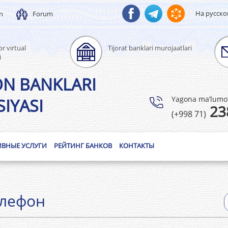
На русск
un
Forum
r virtual
Tijorat banklari murojaatlari
i
ON BANKLARI
Yagona ma’lumotl
IYASI
23
(+998 71)
ИВНЫЕ УСЛУГИ
РЕЙТИНГ БАНКОВ
КОНТАКТЫ
елефон