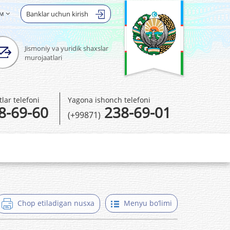
ом
Banklar uchun kirish
Jismoniy va yuridik shaxslar
murojaatlari
ar telefoni
Yagona ishonch telefoni
8-69-60
238-69-01
(+99871)
Chop etiladigan nusxa
Menyu bo‘limi