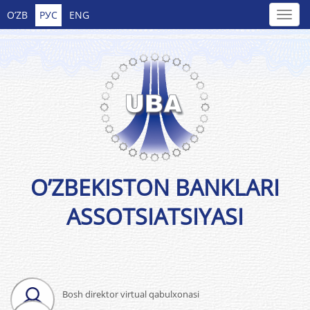
O’ZB
РУС
ENG
O’ZBEKISTON BANKLARI
ASSOTSIATSIYASI
Bosh direktor virtual qabulxonasi