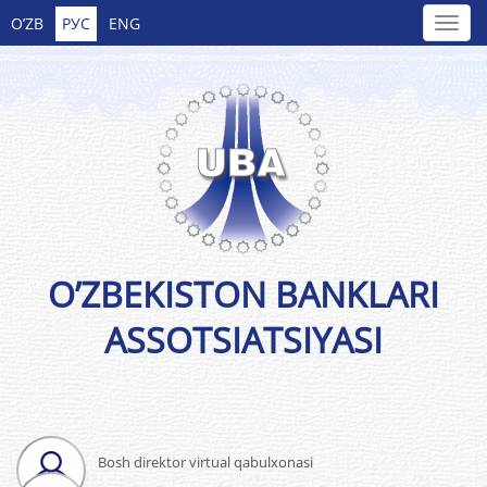
O’ZB
РУС
ENG
O’ZBEKISTON BANKLARI
ASSOTSIATSIYASI
Bosh direktor virtual qabulxonasi