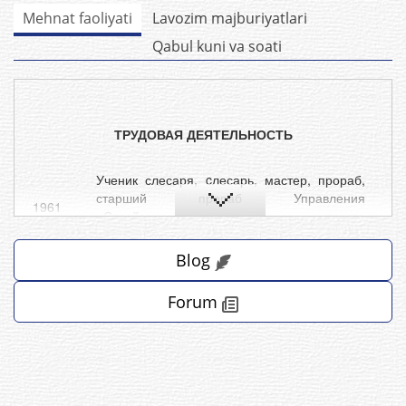
Mehnat faoliyati
Lavozim majburiyatlari
Qabul kuni va soati
ТРУДОВАЯ ДЕЯТЕЛЬНОСТЬ
Ученик слесаря, cлесарь, мастер, прораб,
старший прораб Управления
1961
«Стройгазмонтаж» треста
-1964 гг. -
Узсантехгазмонтажа Министерства
строительства Узбекской ССР
Blog
1964 –
Прораб, старший прораб, старший прораб –
Forum
1973 гг.
МУ “Горсантехмонтаж”
1973
Начальник монтажного управления – МУ-2
-1975 гг. -
«Ташсантехгазмонтаж»