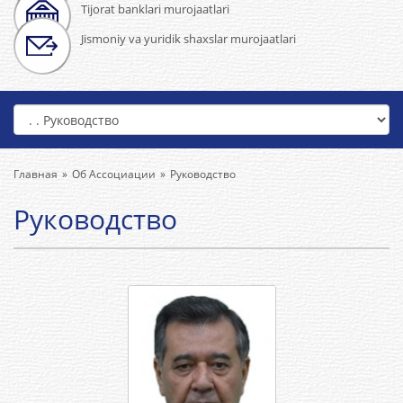
Tijorat banklari murojaatlari
Jismoniy va yuridik shaxslar murojaatlari
Главная
Об Ассоциации
Руководство
Руководство