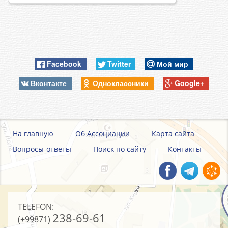
Заместитель Председателя Кабинета
Министров при Президенте Узбекской ССР,
1990-2000
Заместитель Премьер-министра Республики
гг. -
Узбекистан, первый заместитель Премьер-
министра Республики Узбекистан
Facebook
Twitter
Мой мир
2000-2002
Хоким Кашкадарьинской области
Вконтакте
Одноклассники
Google+
гг. -
2003-2005
Председатель Правления ГА
гг. -
«Узжилсбербанк»
На главную
Об Ассоциации
Карта сайта
2018-по н/
Генеральный директор Ассоциации банков
Вопросы-ответы
Поиск по сайту
Контакты
вр. -
Узбекистана
TELEFON:
238-69-61
(+99871)