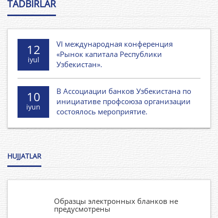
TADBIRLAR
Начальник сметно-договорного отдела –
1975
Специализированный трест
-1975 гг. -
«Сельтрансспецстрой»
VI международная конференция
12
1975-
Начальник спец.передвижной мехколонны
«Рынок капитала Республики
iyul
1979 гг. -
№24 – трест «Узсельспецстрой»
Узбекистан».
1979-1981
Управляющий треста -
В Ассоциации банков Узбекистана по
10
гг. -
“Сельтрансспецстрой”
инициативе профсоюза организации
iyun
состоялось мероприятие.
1981-1983
Управляющий треста –
гг. -
“Узсельсантехгазмонтаж”
1983-1985
Начальник объединения –
HUJJATLAR
гг.
“Узсельспецмонтаж”
1985-1985
Заместитель Министра сельского
гг.
строительства УзССР
Образцы электронных бланков не
предусмотрены