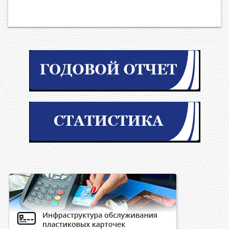
1985-1988
Председатель “Узколхозстрой”
гг.
Председатель Узагростроя, заместитель
1988
Председателя Госагропрома, Министр
-1989 гг. -
Узбекской ССР
Заведующий Социально-экономическим
отделом ЦК Компартии Узбекистана,
1989
главный специалист Управления
-1989 гг. -
руководящих кадров и быта сельских
строителей
1989
Заведующий социально-экономического
-1990 гг. -
отдела ЦК Компартии Узбекистана
Заместитель Председателя Совета
1990-1990
Министров Узбекской ССР – Председатель
гг. -
Госплана Узбекской ССР