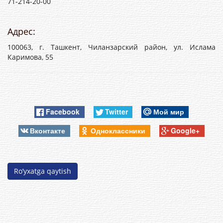
71-214-20-00
Адрес:
100063, г. Ташкент, Чиланзарский район, ул. Ислама
Каримова, 55
Facebook
Twitter
Мой мир
Вконтакте
Одноклассники
Google+
Ro’yxatga qaytish