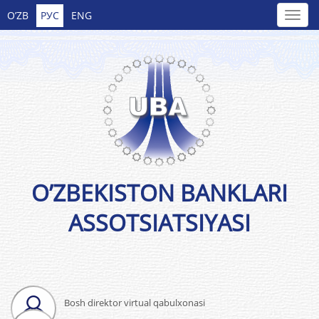
O’ZB
РУС
ENG
O’ZBEKISTON BANKLARI
ASSOTSIATSIYASI
Bosh direktor virtual qabulxonasi