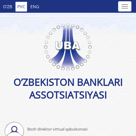
O’ZB
РУС
ENG
O’ZBEKISTON BANKLARI
ASSOTSIATSIYASI
Bosh direktor virtual qabulxonasi