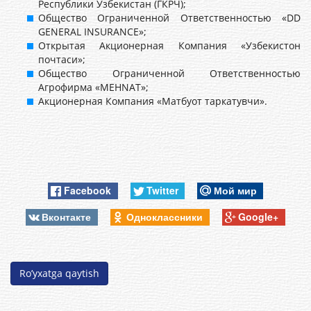
Республики Узбекистан (ГКРЧ);
Общество Ограниченной Ответственностью «DD
GENERAL INSURANCE»;
Открытая Акционерная Компания «Узбекистон
почтаси»;
Общество Ограниченной Ответственностью
Агрофирма «MEHNAT»;
Акционерная Компания «Матбуот таркатувчи».
Facebook
Twitter
Мой мир
Вконтакте
Одноклассники
Google+
Ro’yxatga qaytish