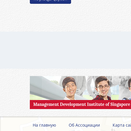
На главную
Об Ассоциации
Карта са