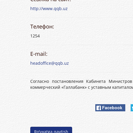
http://www.qqb.uz
Телефон:
1254
E-mail:
headoffice@qqb.uz
Согласно постановления Кабинета Министров
коммерческий «Галлабанк» с уставным капиталом 
Facebook
Ro’yxatga qaytish