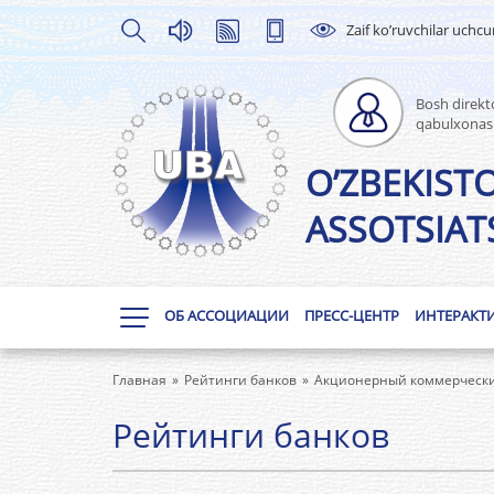
Zaif ko’ruvchilar uchc
Bosh direkto
qabulxonas
O’ZBEKIST
ASSOTSIATS
ОБ АССОЦИАЦИИ
ПРЕСС-ЦЕНТР
ИНТЕРАКТ
Главная
Рейтинги банков
Aкционерный коммерческий
Рейтинги банков