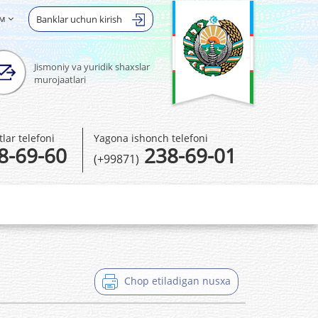
ом
Banklar uchun kirish
Jismoniy va yuridik shaxslar
murojaatlari
ar telefoni
Yagona ishonch telefoni
8-69-60
238-69-01
(+99871)
Chop etiladigan nusxa