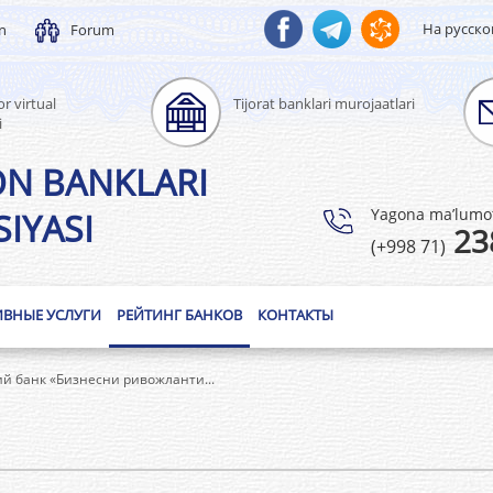
На русск
un
Forum
r virtual
Tijorat banklari murojaatlari
i
ON BANKLARI
Yagona ma’lumotl
IYASI
23
(+998 71)
ИВНЫЕ УСЛУГИ
РЕЙТИНГ БАНКОВ
КОНТАКТЫ
 банк «Бизнесни ривожланти...