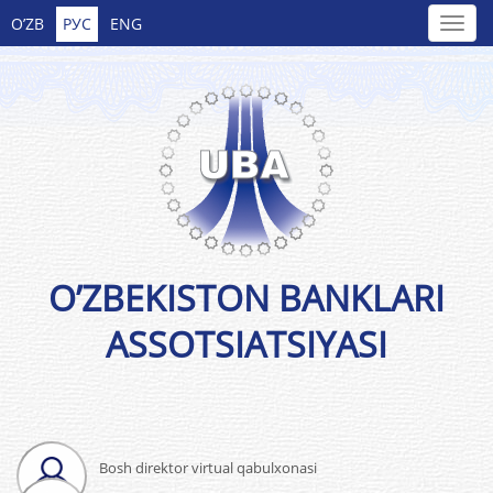
O’ZB
РУС
ENG
O’ZBEKISTON BANKLARI
ASSOTSIATSIYASI
Bosh direktor virtual qabulxonasi