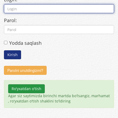
Parol:
Yodda saqlash
Parolni unutdingizmi?
Ro'yxatdan o'tish
Agar siz saytimizda birinchi martda bo'lsangiz, marhamat
, ro'yxatdan o'tish shaklini to'ldiring