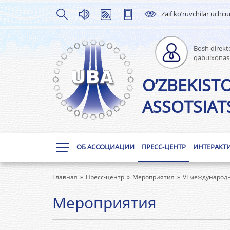
Zaif ko’ruvchilar uchc
Bosh direkto
qabulxonas
O’ZBEKIST
ASSOTSIATS
ОБ АССОЦИАЦИИ
ПРЕСС-ЦЕНТР
ИНТЕРАКТ
Главная
Пресс-центр
Мероприятия
VI международн
Мероприятия