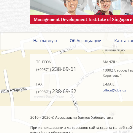
На главную
Об Ассоциации
Карта са
TELEFON:
MANZIL:
238-69-61
(+99871)
100027, город Та
Коратош, 1
FAX:
E-MAIL:
238-69-62
office@uba.uz
(+99871)
2010 – 2026 © Ассоциация банков Узбекистана
При использовании материалов сайта ссылка на веб-сай
www.uba.uz
обязательна.