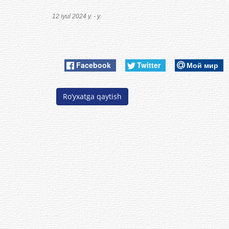
12 iyul 2024 y. - y.
Facebook
Twitter
Мой мир
Ro’yxatga qaytish