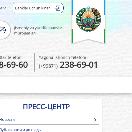
ом
Banklar uchun kirish
Jismoniy va yuridik shaxslar
murojaatlari
ar telefoni
Yagona ishonch telefoni
8-69-60
238-69-01
(+99871)
ПРЕСС-ЦЕНТР
Новости
Публикации и доклады