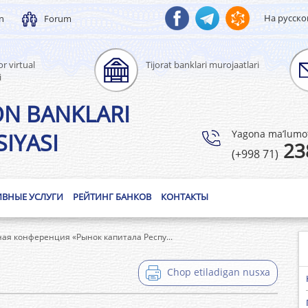
На русск
un
Forum
r virtual
Tijorat banklari murojaatlari
i
ON BANKLARI
Yagona ma’lumotl
IYASI
23
(+998 71)
ИВНЫЕ УСЛУГИ
РЕЙТИНГ БАНКОВ
КОНТАКТЫ
ая конференция «Рынок капитала Респу...
Chop etiladigan nusxa