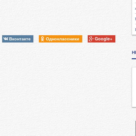
Вконтакте
Одноклассники
Google+
H