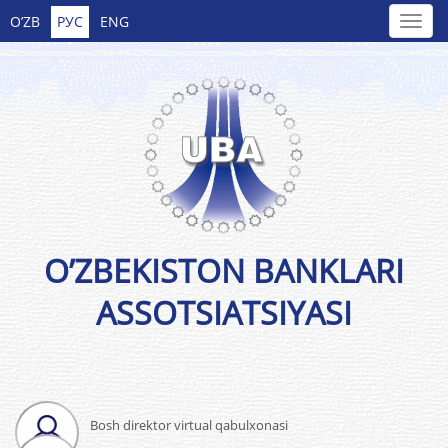
O’ZB
РУС
ENG
O’ZBEKISTON BANKLARI
ASSOTSIATSIYASI
Bosh direktor virtual qabulxonasi