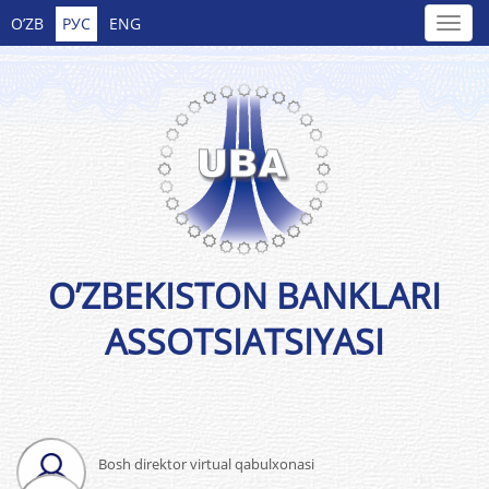
O’ZB
РУС
ENG
O’ZBEKISTON BANKLARI
ASSOTSIATSIYASI
Bosh direktor virtual qabulxonasi