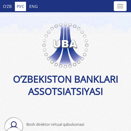
O’ZB
РУС
ENG
O’ZBEKISTON BANKLARI
ASSOTSIATSIYASI
Bosh direktor virtual qabulxonasi