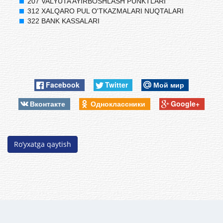
207 VALYUTA AYIRBOSHLASH PUNKTLARI
312 XALQARO PUL O'TKAZMALARI NUQTALARI
322 BANK KASSALARI
Facebook
Twitter
Мой мир
Вконтакте
Одноклассники
Google+
Ro’yxatga qaytish