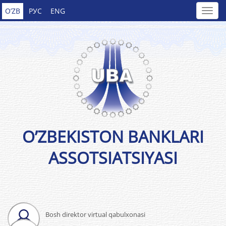
O’ZB
РУС
ENG
O’ZBEKISTON BANKLARI
ASSOTSIATSIYASI
Bosh direktor virtual qabulxonasi