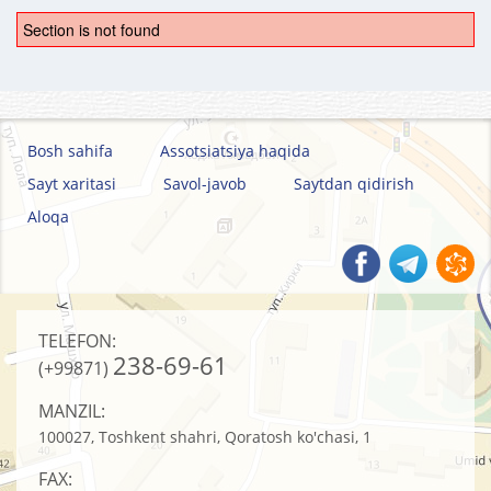
Section is not found
Bosh sahifa
Assotsiatsiya haqida
Sayt xaritasi
Savol-javob
Saytdan qidirish
Aloqa
TELEFON:
238-69-61
(+99871)
MANZIL:
100027, Toshkent shahri, Qoratosh ko'chasi, 1
FAX: