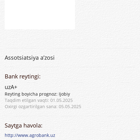
Assotsiatsiya a’zosi
Bank reytingi:
uzA+
Reyting boyicha prognoz: Ijobiy
Taqdim etilgan vaqti: 01.05.2025
Oxirgi ozgartirilgan sana: 05.05.2025
Saytga havola:
http://www.agrobank.uz