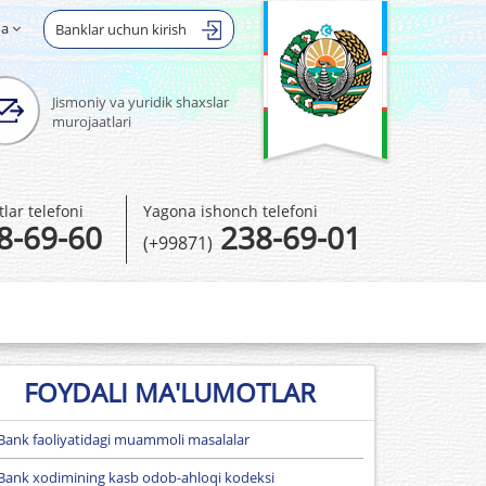
ha
Banklar uchun kirish
Jismoniy va yuridik shaxslar
murojaatlari
ar telefoni
Yagona ishonch telefoni
8-69-60
238-69-01
(+99871)
FOYDALI MA'LUMOTLAR
Bank faoliyatidagi muammoli masalalar
Bank xodimining kasb odob-ahloqi kodeksi