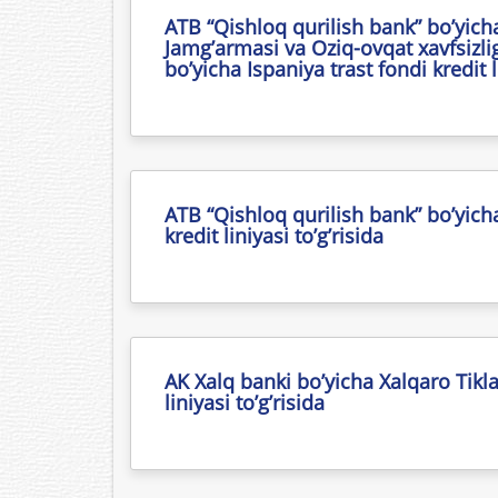
ATB “Qishloq qurilish bank” bo’yicha
Jamg’armasi va Oziq-ovqat xavfsizlig
bo’yicha Ispaniya trast fondi kredit li
ATB “Qishloq qurilish bank” bo’yicha
kredit liniyasi to’g’risida
AK Xalq banki bo’yicha Xalqaro Tikl
liniyasi to’g’risida