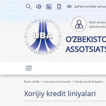
Zaif ko’ruvchilar uchc
Bosh direkto
qabulxonas
O’ZBEKIST
ASSOTSIATS
Bosh sahifa
Umumiy ma'lumotlar
Xorijiy kredit liniyalari
Xorijiy kredit liniyalari