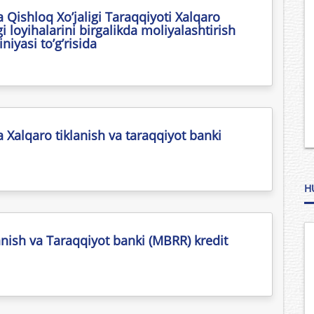
 Qishloq Xo’jaligi Taraqqiyoti Xalqaro
i loyihalarini birgalikda moliyalashtirish
niyasi to’g’risida
 Xalqaro tiklanish va taraqqiyot banki
H
anish va Taraqqiyot banki (MBRR) kredit