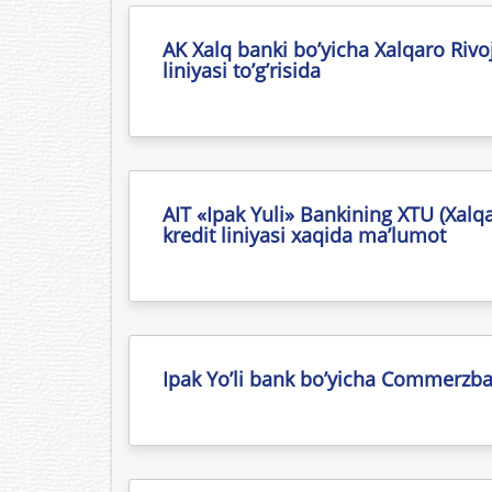
AK Xalq banki bo’yicha Xalqaro Rivoj
liniyasi to’g’risida
AIT «Ipak Yuli» Bankining XTU (Xalq
kredit liniyasi xaqida ma’lumot
Ipak Yo’li bank bo’yicha Commerzbank