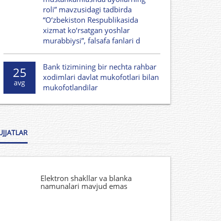
roli” mavzusidagi tadbirda
“O‘zbekiston Respublikasida
xizmat ko‘rsatgan yoshlar
murabbiysi”, falsafa fanlari d
Bank tizimining bir nechta rahbar
25
xodimlari davlat mukofotlari bilan
avg
mukofotlandilar
UJJATLAR
Elektron shakllar va blanka
namunalari mavjud emas