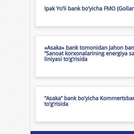
Ipak Yo’li bank bo’yicha FMO (Golland
«Asaka» bank tomonidan Jahon banki
“Sanoat korxonalarining energiya sa
liniyasi to’g’risida
“Asaka” bank bo’yicha Kommertsbank
to’g’risida