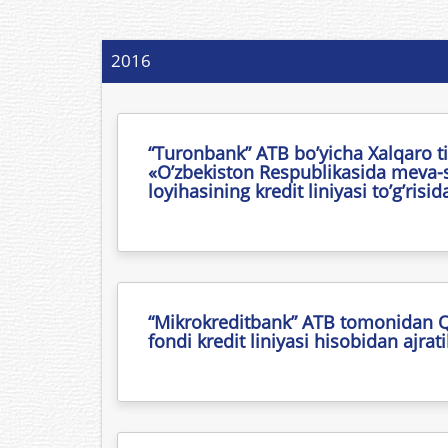
2016
“Turonbank” ATB bo’yicha Xalqaro ti
«O’zbekiston Respublikasida meva-sa
loyihasining kredit liniyasi to’g’risid
“Mikrokreditbank” ATB tomonidan Qis
fondi kredit liniyasi hisobidan ajrati