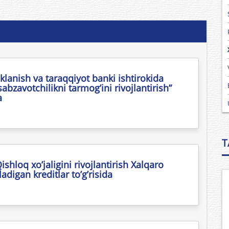
klanish va taraqqiyot banki ishtirokida
bzavotchilikni tarmog’ini rivojlantirish”
a
T
hloq xo’jaligini rivojlantirish Xalqaro
ladigan kreditlar to’g’risida