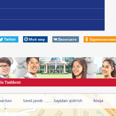
Twitter
Мой мир
Вконтакте
Одноклассни
xaritasi
Savol-javob
Saytdan qidirish
Aloqa