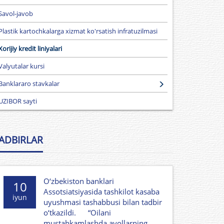
Savol-javob
Plastik kartochkalarga xizmat ko'rsatish infratuzilmasi
Xorijiy kredit liniyalari
Valyutalar kursi
Banklararo stavkalar
UZIBOR sayti
ADBIRLAR
O‘zbekiston banklari
10
Assotsiatsiyasida tashkilot kasaba
iyun
uyushmasi tashabbusi bilan tadbir
o‘tkazildi. “Oilani
mustahkamlashda ayollarning