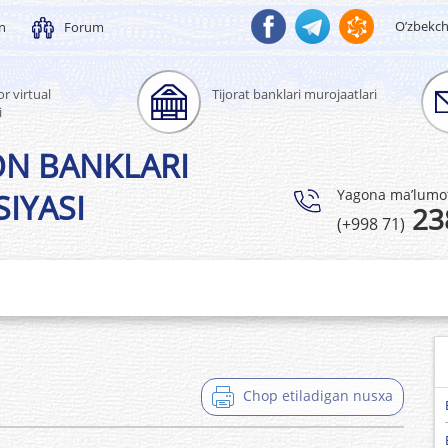
O’zbekc
un
Forum
r virtual
Tijorat banklari murojaatlari
i
ON BANKLARI
Yagona ma’lumotl
IYASI
23
(+998 71)
Chop etiladigan nusxa