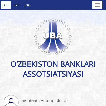
O’ZB
РУС
ENG
O’ZBEKISTON BANKLARI
ASSOTSIATSIYASI
Bosh direktor virtual qabulxonasi