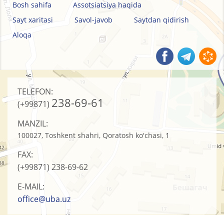
Bosh sahifa
Assotsiatsiya haqida
Sayt xaritasi
Savol-javob
Saytdan qidirish
Aloqa
TELEFON:
238-69-61
(+99871)
MANZIL:
100027, Toshkent shahri, Qoratosh ko'chasi, 1
FAX:
(+99871)
238-69-62
E-MAIL:
office@uba.uz