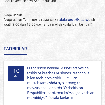
Abdullayeva Hadiya Abdurasulovna
Aloqa uchun
Aloqa uchun Tel.: +998 71 238 69 64
abdullaeva@uba.uz
, ish
vaqti: 9-00 dan 18-00 gacha (dam olish kunlaridan tashqari)
TADBIRLAR
O‘zbekiston banklari Assotsiatsiyasida
10
tashkilot kasaba uyushmasi tashabbusi
iyun
bilan tadbir o‘tkazildi. “Oilani
mustahkamlashda ayollarning roli”
mavzusidagi tadbirda “O‘zbekiston
Respublikasida xizmat ko‘rsatgan yoshlar
murabbiysi”, falsafa fanlari d