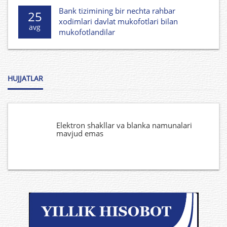
Bank tizimining bir nechta rahbar
25
xodimlari davlat mukofotlari bilan
avg
mukofotlandilar
HUJJATLAR
Elektron shakllar va blanka namunalari
mavjud emas