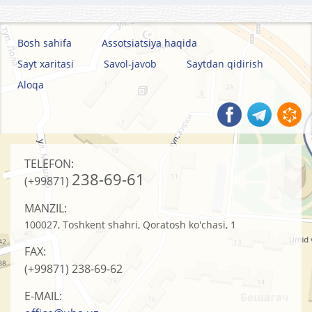
Bosh sahifa
Assotsiatsiya haqida
Sayt xaritasi
Savol-javob
Saytdan qidirish
Aloqa
TELEFON:
238-69-61
(+99871)
MANZIL:
100027, Toshkent shahri, Qoratosh ko'chasi, 1
FAX:
(+99871)
238-69-62
E-MAIL: