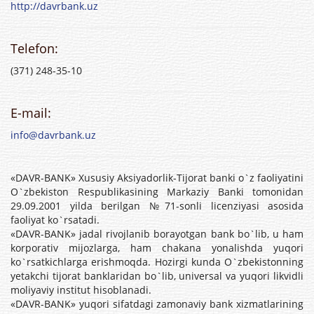
http://davrbank.uz
Telefon:
(371) 248-35-10
E-mail:
info@davrbank.uz
«DAVR-BANK» Xususiy Aksiyadorlik-Tijorat banki o`z faoliyatini
O`zbekiston Respublikasining Markaziy Banki tomonidan
29.09.2001 yilda berilgan №71-sonli licenziyasi asosida
faoliyat ko`rsatadi.
«DAVR-BANK» jadal rivojlanib borayotgan bank bo`lib, u ham
korporativ mijozlarga, ham chakana yonalishda yuqori
ko`rsatkichlarga erishmoqda. Hozirgi kunda O`zbekistonning
yetakchi tijorat banklaridan bo`lib, universal va yuqori likvidli
moliyaviy institut hisoblanadi.
«DAVR-BANK» yuqori sifatdagi zamonaviy bank xizmatlarining