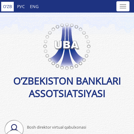
O’ZB
РУС
ENG
O’ZBEKISTON BANKLARI
ASSOTSIATSIYASI
Bosh direktor virtual qabulxonasi