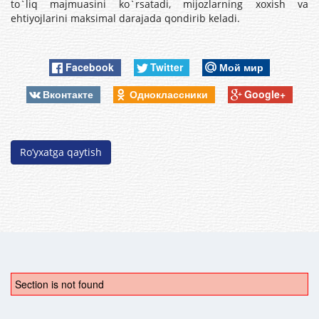
to`liq majmuasini ko`rsatadi, mijozlarning xoxish va
ehtiyojlarini maksimal darajada qondirib keladi.
Facebook
Twitter
Мой мир
Вконтакте
Одноклассники
Google+
Ro’yxatga qaytish
Section is not found