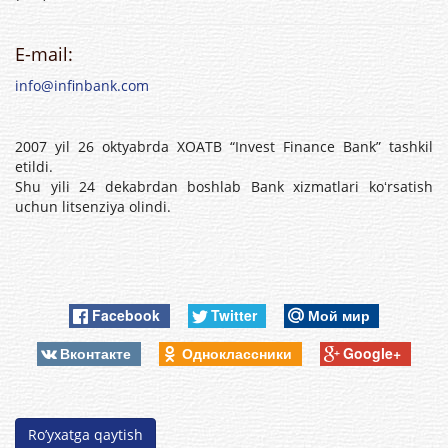
E-mail:
info@infinbank.com
2007 yil 26 oktyabrda XOATB “Invest Finance Bank” tashkil
etildi.
Shu yili 24 dekabrdan boshlab Bank xizmatlari koʻrsatish
uchun litsenziya olindi.
Facebook
Twitter
Мой мир
Вконтакте
Одноклассники
Google+
Ro’yxatga qaytish