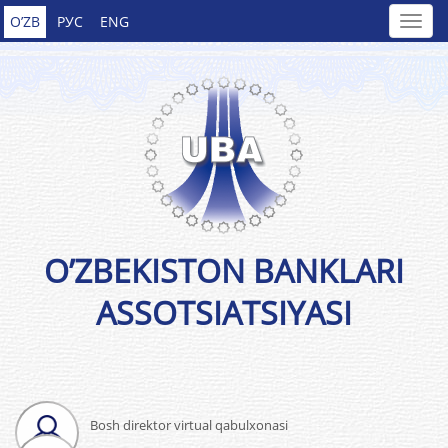
O’ZB
РУС
ENG
O’ZBEKISTON BANKLARI
ASSOTSIATSIYASI
Bosh direktor virtual qabulxonasi