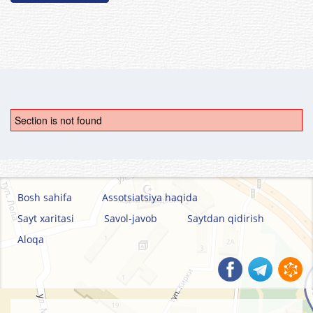
Section is not found
Bosh sahifa
Assotsiatsiya haqida
Sayt xaritasi
Savol-javob
Saytdan qidirish
Aloqa