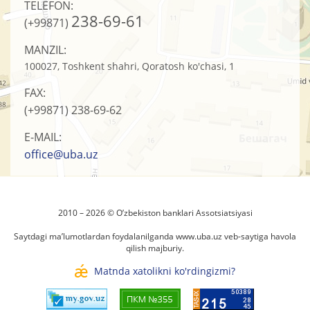
TELEFON:
238-69-61
(+99871)
MANZIL:
100027, Toshkent shahri, Qoratosh ko'chasi, 1
FAX:
(+99871)
238-69-62
E-MAIL:
office@uba.uz
2010 – 2026 © O’zbеkistоn banklari Assоtsiatsiyasi
Saytdagi ma’lumotlardan foydalanilganda
www.uba.uz
veb-saytiga havola
qilish majburiy.
Matnda xatolikni ko'rdingizmi?