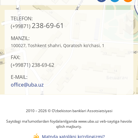
TELEFON:
238-69-61
(+99871)
MANZIL:
100027, Toshkent shahri, Qoratosh ko'chasi, 1
FAX:
(+99871)
238-69-62
E-MAIL:
office@uba.uz
2010 – 2026 © O’zbеkistоn banklari Assоtsiatsiyasi
Saytdagi ma’lumotlardan foydalanilganda
www.uba.uz
veb-saytiga havola
qilish majburiy.
Matnda xatolikni ko'rdingizmi?