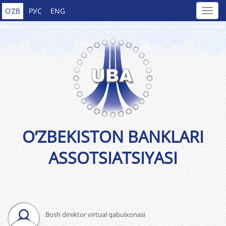
O’ZB
РУС
ENG
O’ZBEKISTON BANKLARI
ASSOTSIATSIYASI
Bosh direktor virtual qabulxonasi