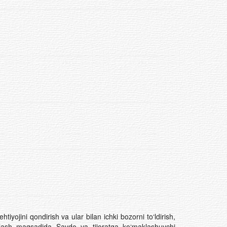
ojini qondirish va ular bilan ichki bozorni to‘ldirish,
minlash maqsadida Savdo va tijoratga ko‘maklashuvchi