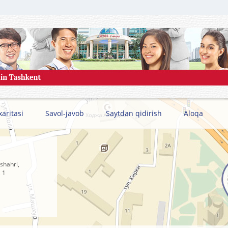
xaritasi
Savol-javob
Saytdan qidirish
Aloqa
shahri,
 1