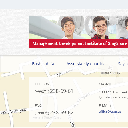
Bosh sahifa
Assotsiatsiya haqida
Sayt 
TELEFON:
MANZIL:
238-69-61
(+99871)
100027, Toshkent 
Qoratosh ko'chasi,
FAX:
E-MAIL:
238-69-62
office@uba.uz
(+99871)