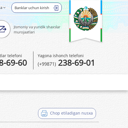
ha
Banklar uchun kirish
Jismoniy va yuridik shaxslar
murojaatlari
ar telefoni
Yagona ishonch telefoni
8-69-60
238-69-01
(+99871)
Chop etiladigan nusxa