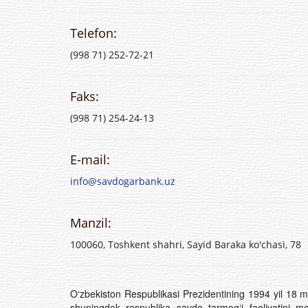
Telefon:
(998 71) 252-72-21
Faks:
(998 71) 254-24-13
E-mail:
info@savdogarbank.uz
Manzil:
100060, Toshkent shahri, Sayid Baraka ko'chasi, 78
O‘zbekiston Respublikasi Prezidentining 1994 yil 18 ma
shuningdek respublika savdo tarmog‘i faoliyatini mo