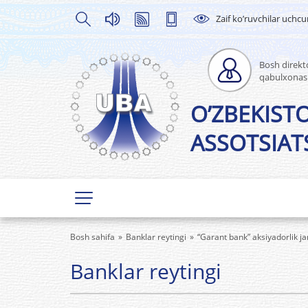
Zaif ko’ruvchilar uchc
Bosh direkto
qabulxonas
O’ZBEKIST
ASSOTSIATS
Bosh sahifa
Banklar reytingi
“Garant bank” aksiyadorlik ja
Banklar reytingi