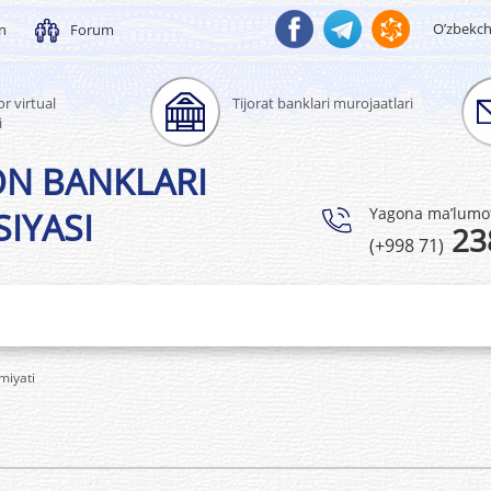
O’zbekc
un
Forum
r virtual
Tijorat banklari murojaatlari
i
ON BANKLARI
Yagona ma’lumotl
IYASI
23
(+998 71)
miyati