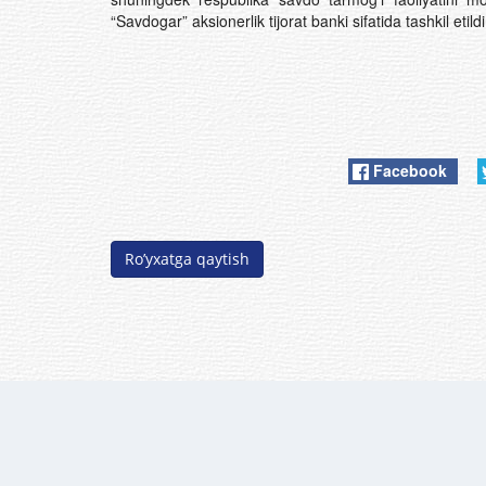
“Savdogar” aksionerlik tijorat banki sifatida tashkil et
Facebook
Ro’yxatga qaytish