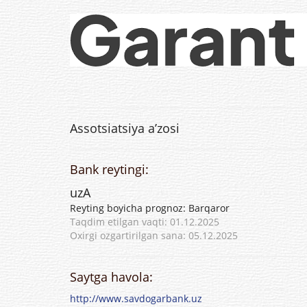
Assotsiatsiya a’zosi
Bank reytingi:
uzA
Reyting boyicha prognoz: Barqaror
Taqdim etilgan vaqti: 01.12.2025
Oxirgi ozgartirilgan sana: 05.12.2025
Saytga havola:
http://www.savdogarbank.uz