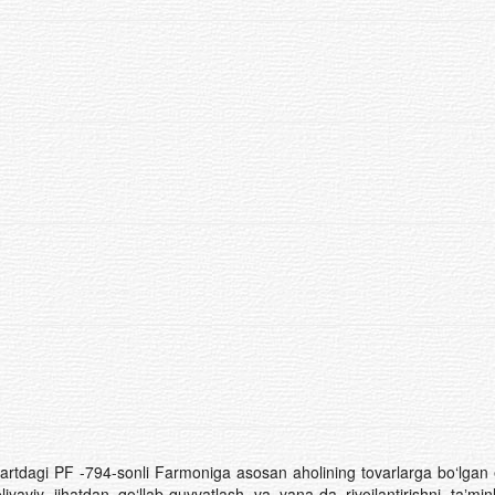
rtdagi PF -794-sonli Farmoniga asosan aholining tovarlarga bo‘lgan ehtiy
liyaviy jihatdan qo‘llab-quvvatlash va yana-da rivojlantirishni taʼ