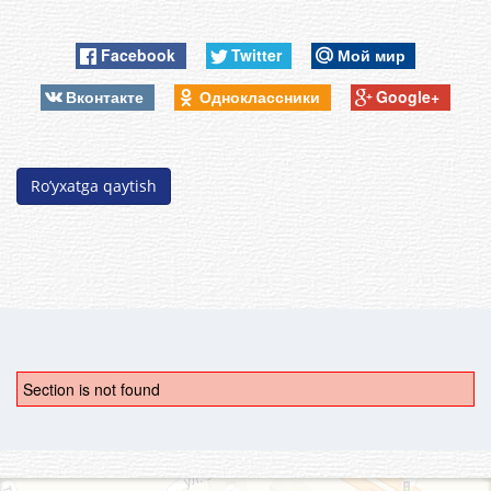
Facebook
Twitter
Мой мир
Вконтакте
Одноклассники
Google+
Ro’yxatga qaytish
Section is not found