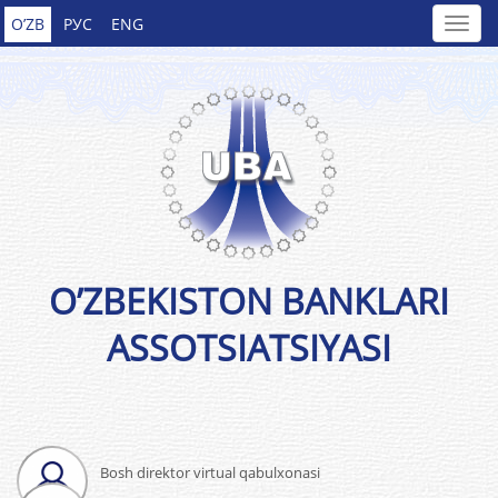
O’ZB
РУС
ENG
O’ZBEKISTON BANKLARI
ASSOTSIATSIYASI
Bosh direktor virtual qabulxonasi