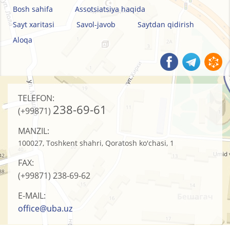
Bosh sahifa
Assotsiatsiya haqida
Sayt xaritasi
Savol-javob
Saytdan qidirish
Aloqa
TELEFON:
238-69-61
(+99871)
MANZIL:
100027, Toshkent shahri, Qoratosh ko'chasi, 1
FAX:
(+99871)
238-69-62
E-MAIL:
office@uba.uz