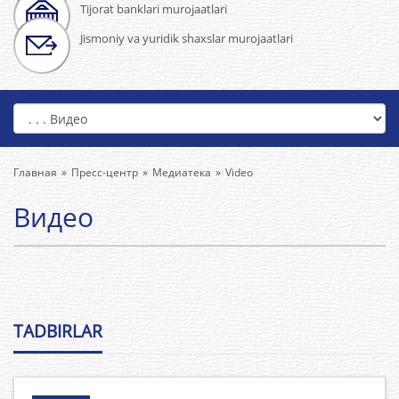
Tijorat banklari murojaatlari
Jismoniy va yuridik shaxslar murojaatlari
Главная
Пресс-центр
Медиатека
Video
Видео
TADBIRLAR