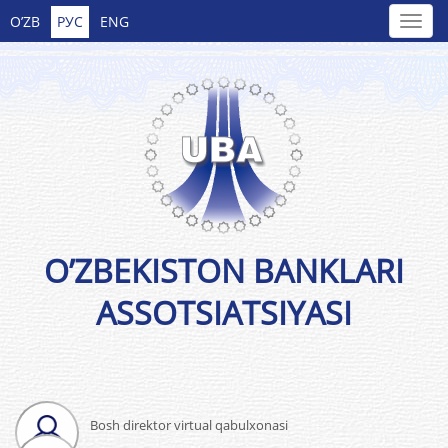
O’ZB
РУС
ENG
O’ZBEKISTON BANKLARI
ASSOTSIATSIYASI
Bosh direktor virtual qabulxonasi