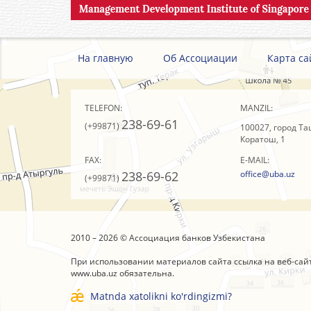
На главную
Об Ассоциации
Карта са
TELEFON:
MANZIL:
238-69-61
(+99871)
100027, город Та
Коратош, 1
FAX:
E-MAIL:
238-69-62
office@uba.uz
(+99871)
2010 – 2026 © Ассоциация банков Узбекистана
При использовании материалов сайта ссылка на веб-сай
www.uba.uz
обязательна.
Matnda xatolikni ko'rdingizmi?