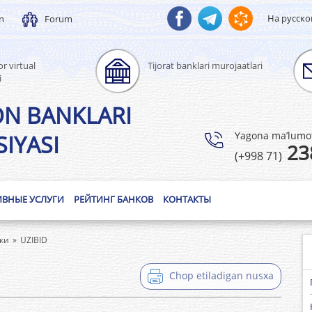
На русск
un
Forum
r virtual
Tijorat banklari murojaatlari
i
ON BANKLARI
Yagona ma’lumotl
IYASI
23
(+998 71)
ИВНЫЕ УСЛУГИ
РЕЙТИНГ БАНКОВ
КОНТАКТЫ
ки
UZIBID
Chop etiladigan nusxa