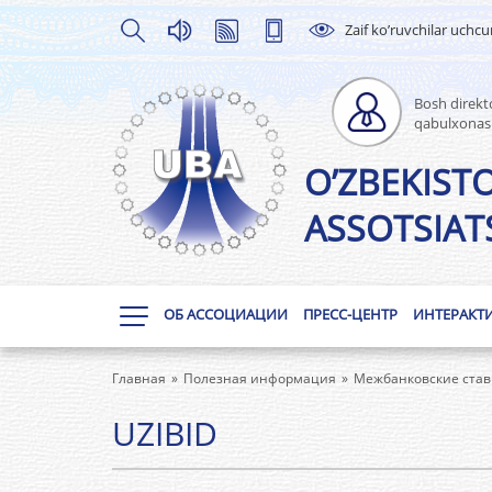
Zaif ko’ruvchilar uchc
Bosh direkto
qabulxonas
O’ZBEKIST
ASSOTSIATS
ОБ АССОЦИАЦИИ
ПРЕСС-ЦЕНТР
ИНТЕРАКТ
Главная
Полезная информация
Межбанковские став
UZIBID