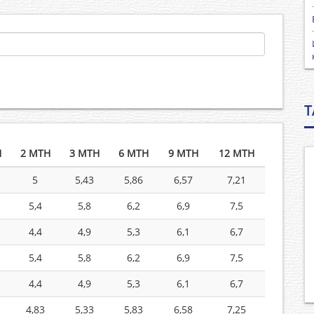
T
H
2 MTH
3 MTH
6 MTH
9 MTH
12 MTH
5
5,43
5,86
6,57
7,21
5,4
5,8
6,2
6,9
7,5
4,4
4,9
5,3
6,1
6,7
5,4
5,8
6,2
6,9
7,5
4,4
4,9
5,3
6,1
6,7
4,83
5,33
5,83
6,58
7,25