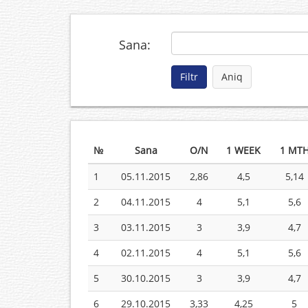
Sana:
№
Sana
O/N
1 WEEK
1 MT
1
05.11.2015
2,86
4,5
5,14
2
04.11.2015
4
5,1
5,6
3
03.11.2015
3
3,9
4,7
4
02.11.2015
4
5,1
5,6
5
30.10.2015
3
3,9
4,7
6
29.10.2015
3,33
4,25
5