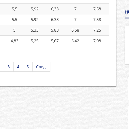
5,5
5,92
6,33
7
7,58
H
5,5
5,92
6,33
7
7,58
5
5,33
5,83
6,58
7,25
4,83
5,25
5,67
6,42
7,08
2
3
4
5
След.