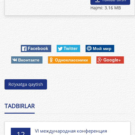
Hajmi: 3.16 MB
Facebook
Twitter
Мой мир
Вконтакте
Одноклассники
Google+
Ro’yxatga qaytish
TADBIRLAR
VI международная конференция
12