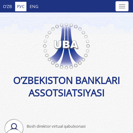
O’ZB
РУС
ENG
O’ZBEKISTON BANKLARI
ASSOTSIATSIYASI
Bosh direktor virtual qabulxonasi