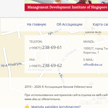
На главную
Об Ассоциации
Карта са
TELEFON:
MANZIL:
238-69-61
(+99871)
100027, город Та
Коратош, 1
FAX:
E-MAIL:
238-69-62
office@uba.uz
(+99871)
2010 – 2026 © Ассоциация банков Узбекистана
При использовании материалов сайта ссылка на веб-сай
www.uba.uz
обязательна.
Matnda xatolikni ko'rdingizmi?