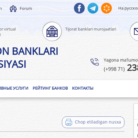
На русск
un
Forum
r virtual
Tijorat banklari murojaatlari
i
ON BANKLARI
Yagona ma’lumotl
IYASI
23
(+998 71)
ИВНЫЕ УСЛУГИ
РЕЙТИНГ БАНКОВ
КОНТАКТЫ
Chop etiladigan nusxa