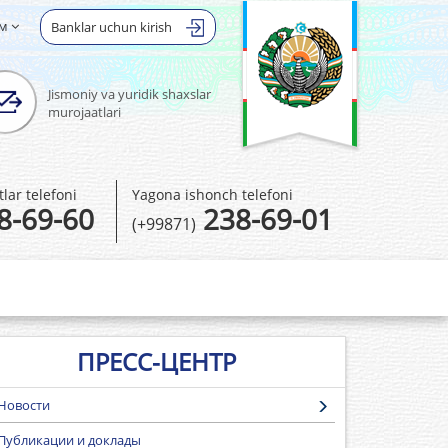
ом
Banklar uchun kirish
Jismoniy va yuridik shaxslar
murojaatlari
ar telefoni
Yagona ishonch telefoni
8-69-60
238-69-01
(+99871)
ПРЕСС-ЦЕНТР
Новости
Публикации и доклады