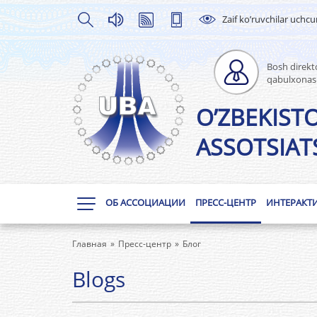
Zaif ko’ruvchilar uchc
Bosh direkto
qabulxonas
O’ZBEKIST
ASSOTSIATS
ОБ АССОЦИАЦИИ
ПРЕСС-ЦЕНТР
ИНТЕРАКТ
Главная
Пресс-центр
Блог
Blogs