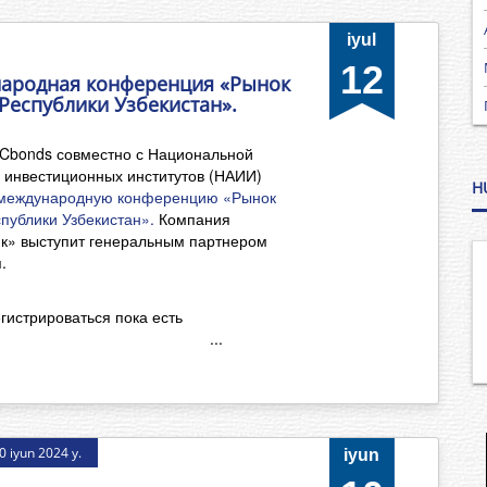
iyul
12
народная конференция «Рынок
Республики Узбекистан».
 Cbonds совместно с Национальной
 инвестиционных институтов (НАИИ)
H
 международную конференцию «Рынок
публики Узбекистан».
Компания
к» выступит генеральным партнером
.
гистрироваться пока есть
ста! ...
10 iyun 2024 y.
iyun