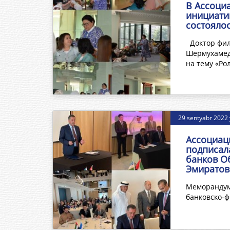
В Ассоци
инициати
состояло
Доктор фил
Шермухамед
на тему «Ро
29 sentyabr 2022 y
Ассоциац
подписал
банков О
Эмиратов
Меморандум 
банковско-ф