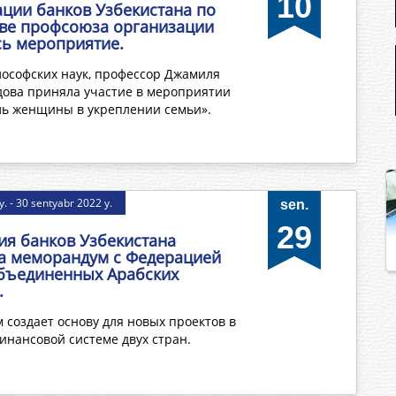
10
ации банков Узбекистана по
ве профсоюза организации
сь мероприятие.
ософских наук, профессор Джамиля
ова приняла участие в мероприятии
ль женщины в укреплении семьи».
. - 30 sentyabr 2022 y.
sen.
29
ия банков Узбекистана
а меморандум с Федерацией
бъединенных Арабских
.
создает основу для новых проектов в
инансовой системе двух стран.