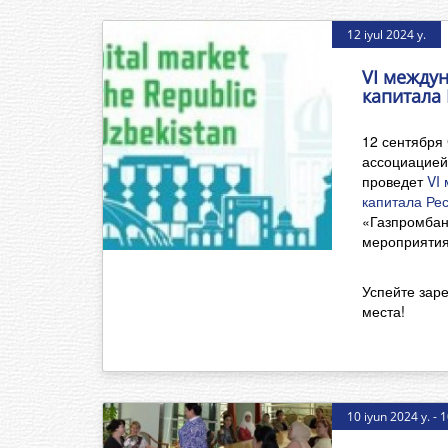
12 iyul 2024 y.
VI между
капитала 
12 сентября
ассоциацией
проведет
VI
капитала Рес
«Газпромбан
мероприятия
Успейте заре
ме
10 iyun 2024 y. - 