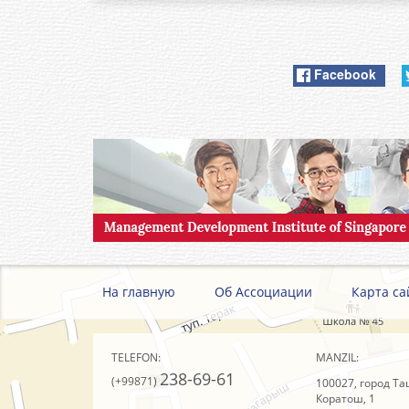
Facebook
На главную
Об Ассоциации
Карта са
TELEFON:
MANZIL:
238-69-61
(+99871)
100027, город Та
Коратош, 1