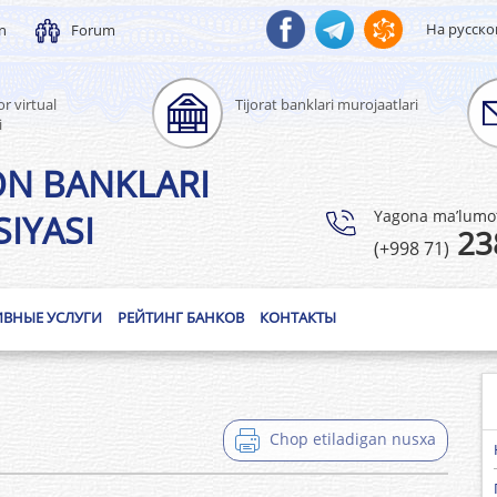
На русск
un
Forum
r virtual
Tijorat banklari murojaatlari
i
ON BANKLARI
Yagona ma’lumotl
IYASI
23
(+998 71)
ИВНЫЕ УСЛУГИ
РЕЙТИНГ БАНКОВ
КОНТАКТЫ
Chop etiladigan nusxa