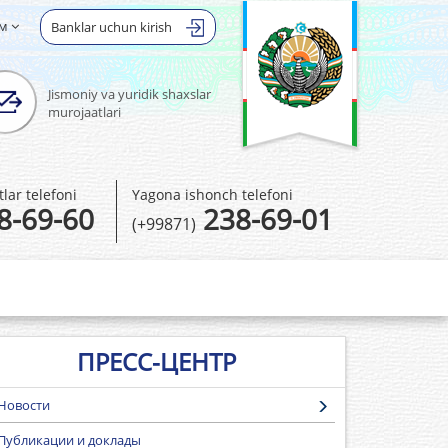
ом
Banklar uchun kirish
Jismoniy va yuridik shaxslar
murojaatlari
ar telefoni
Yagona ishonch telefoni
8-69-60
238-69-01
(+99871)
ПРЕСС-ЦЕНТР
Новости
Публикации и доклады