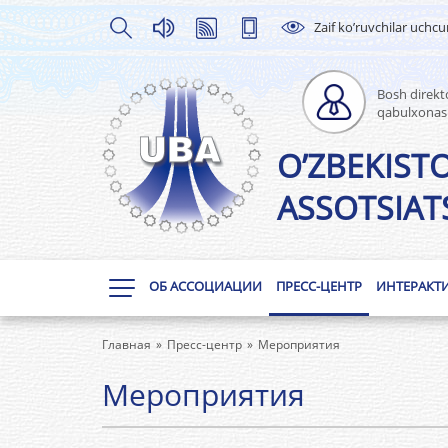
Zaif ko’ruvchilar uchc
Bosh direkto
qabulxonas
O’ZBEKIST
ASSOTSIATS
ОБ АССОЦИАЦИИ
ПРЕСС-ЦЕНТР
ИНТЕРАКТ
Главная
Пресс-центр
Мероприятия
Мероприятия