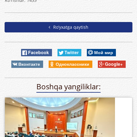
Ko'rishlar: 1435
Ro’yxatga qaytish
Facebook
Twitter
Мой мир
Вконтакте
Одноклассники
Google+
Boshqa yangiliklar: