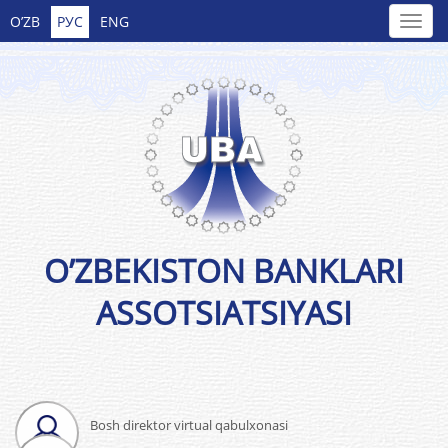
O’ZB
РУС
ENG
O’ZBEKISTON BANKLARI
ASSOTSIATSIYASI
Bosh direktor virtual qabulxonasi