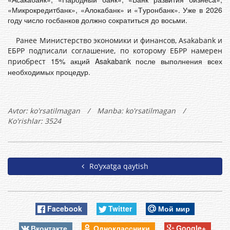
«Микрокредитбанк», «Алокабанк» и «Туронбанк». Уже в 2026
году число госбанков должно сократиться до восьми.
Ранее Министерство экономики и финансов, Asakabank и
ЕБРР подписали соглашение, по которому ЕБРР намерен
15% акций Asakabank после выполнения всех
приобрест
необходимых процедур.
Avtor:
ko'rsatilmagan
/
Manba: ko'rsatilmagan
/
Ko'rishlar: 3524
Ro’yxatga qaytish
Facebook
Twitter
Мой мир
Вконтакте
Одноклассники
Google+