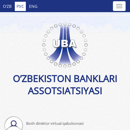
O’ZB
РУС
ENG
O’ZBEKISTON BANKLARI
ASSOTSIATSIYASI
Bosh direktor virtual qabulxonasi