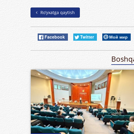
Ro’yxatga qaytish
Facebook
Twitter
Мой мир
Boshqa