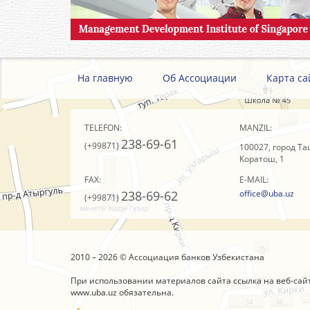
На главную
Об Ассоциации
Карта са
TELEFON:
MANZIL:
238-69-61
(+99871)
100027, город Та
Коратош, 1
FAX:
E-MAIL:
238-69-62
office@uba.uz
(+99871)
2010 – 2026 © Ассоциация банков Узбекистана
При использовании материалов сайта ссылка на веб-сай
www.uba.uz
обязательна.