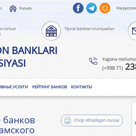
На русск
un
Forum
r virtual
Tijorat banklari murojaatlari
i
ON BANKLARI
Yagona ma’lumotl
IYASI
23
(+998 71)
ИВНЫЕ УСЛУГИ
РЕЙТИНГ БАНКОВ
КОНТАКТЫ
0 банков
Chop etiladigan nusxa
ламского