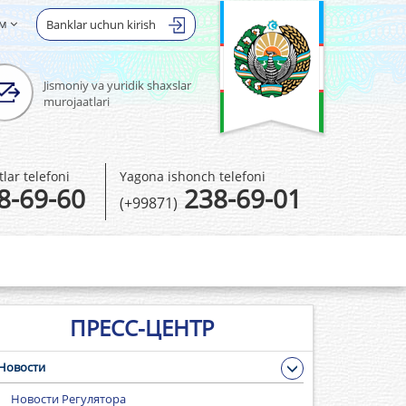
ом
Banklar uchun kirish
Jismoniy va yuridik shaxslar
murojaatlari
ar telefoni
Yagona ishonch telefoni
8-69-60
238-69-01
(+99871)
ПРЕСС-ЦЕНТР
Новости
Новости Регулятора