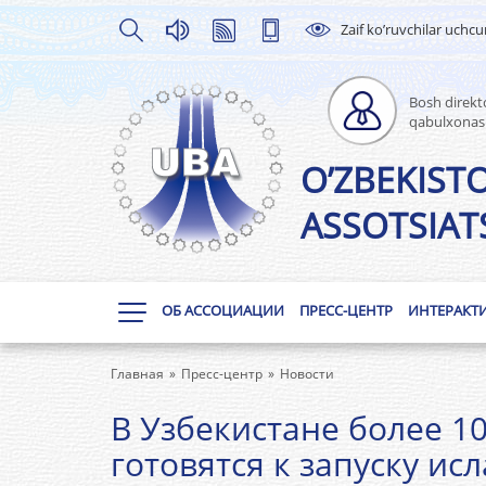
Zaif ko’ruvchilar uchc
Bosh direkto
qabulxonas
O’ZBEKIST
ASSOTSIATS
ОБ АССОЦИАЦИИ
ПРЕСС-ЦЕНТР
ИНТЕРАКТ
Главная
Пресс-центр
Новости
В Узбекистане более 1
готовятся к запуску ис