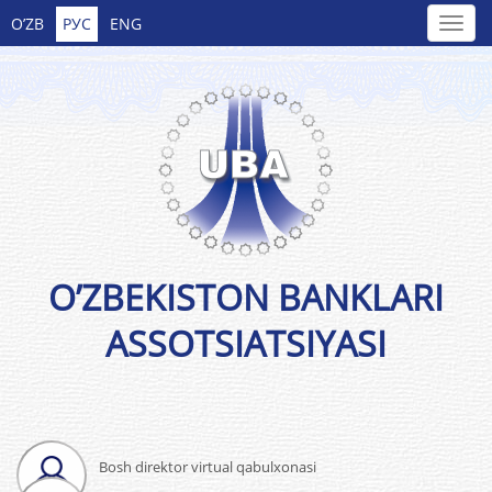
O’ZB
РУС
ENG
O’ZBEKISTON BANKLARI
ASSOTSIATSIYASI
Bosh direktor virtual qabulxonasi