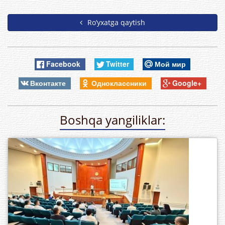
Ro’yxatga qaytish
Facebook
Twitter
Мой мир
Вконтакте
Одноклассники
Google+
Boshqa yangiliklar: