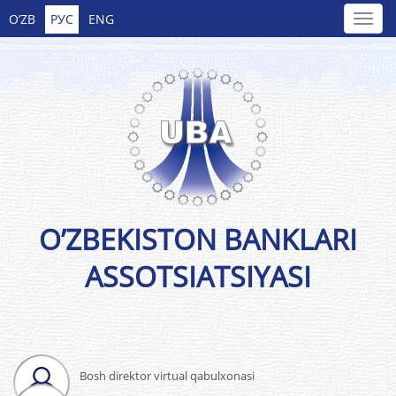
O’ZB
РУС
ENG
O’ZBEKISTON BANKLARI
ASSOTSIATSIYASI
Bosh direktor virtual qabulxonasi