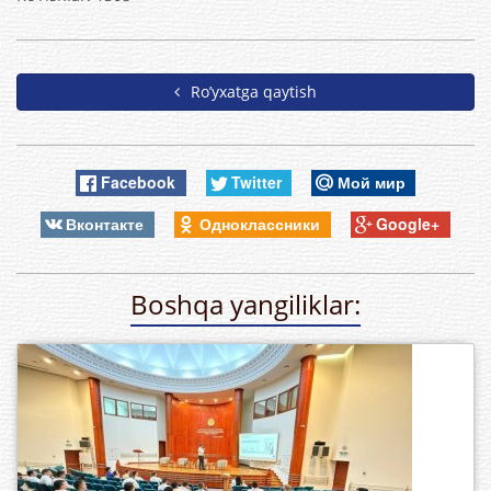
Ro’yxatga qaytish
Facebook
Twitter
Мой мир
Вконтакте
Одноклассники
Google+
Boshqa yangiliklar: