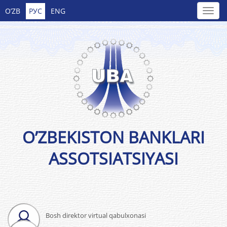
O’ZB
РУС
ENG
O’ZBEKISTON BANKLARI
ASSOTSIATSIYASI
Bosh direktor virtual qabulxonasi