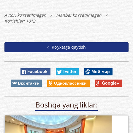
Avtor:
ko'rsatilmagan
/
Manba: ko'rsatilmagan
/
Ko'rishlar: 1013
Ro’yxatga qaytish
Facebook
Twitter
Мой мир
Вконтакте
Одноклассники
Google+
Boshqa yangiliklar: