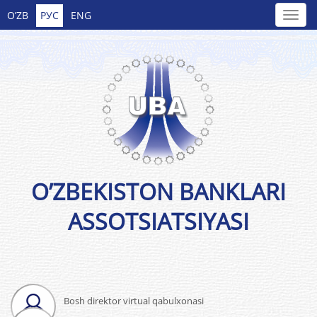
O’ZB
РУС
ENG
O’ZBEKISTON BANKLARI
ASSOTSIATSIYASI
Bosh direktor virtual qabulxonasi