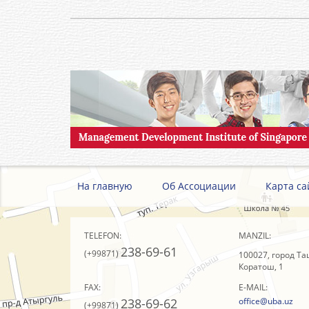
На главную
Об Ассоциации
Карта са
TELEFON:
MANZIL:
238-69-61
(+99871)
100027, город Та
Коратош, 1
FAX:
E-MAIL:
238-69-62
office@uba.uz
(+99871)