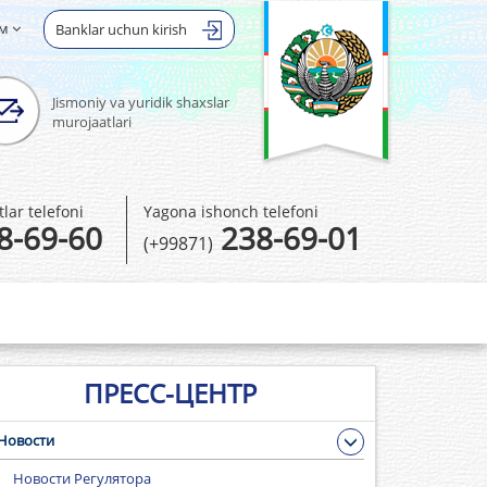
ом
Banklar uchun kirish
Jismoniy va yuridik shaxslar
murojaatlari
ar telefoni
Yagona ishonch telefoni
8-69-60
238-69-01
(+99871)
ПРЕСС-ЦЕНТР
Новости
Новости Регулятора