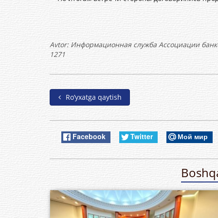
Avtor:
Информационная служба Ассоциации банк
1271
Ro’yxatga qaytish
Facebook
Twitter
Мой мир
Boshqa