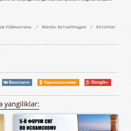
ов Узбекистана.
/
Manba: ko'rsatilmagan
/
Ko'rishlar:
Вконтакте
Одноклассники
Google+
 yangiliklar: