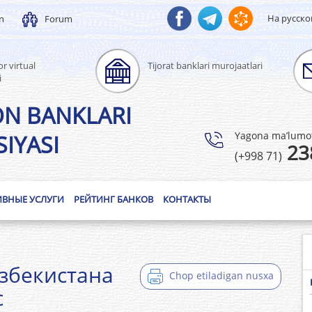
На русск
un
Forum
r virtual
Tijorat banklari murojaatlari
i
ON BANKLARI
Yagona ma’lumotl
IYASI
23
(+998 71)
ИВНЫЕ УСЛУГИ
РЕЙТИНГ БАНКОВ
КОНТАКТЫ
збекистана
Chop etiladigan nusxa
с