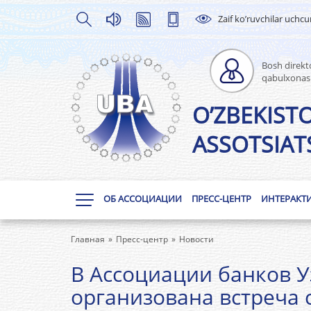
Zaif ko’ruvchilar uchc
Bosh direkto
qabulxonas
O’ZBEKIST
ASSOTSIATS
ОБ АССОЦИАЦИИ
ПРЕСС-ЦЕНТР
ИНТЕРАКТ
Главная
Пресс-центр
Новости
В Ассоциации банков У
организована встреча 