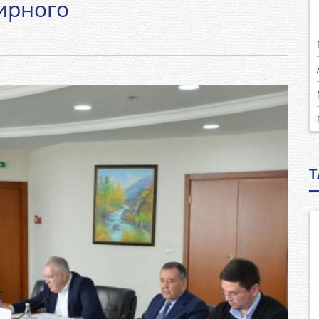
ирного
T