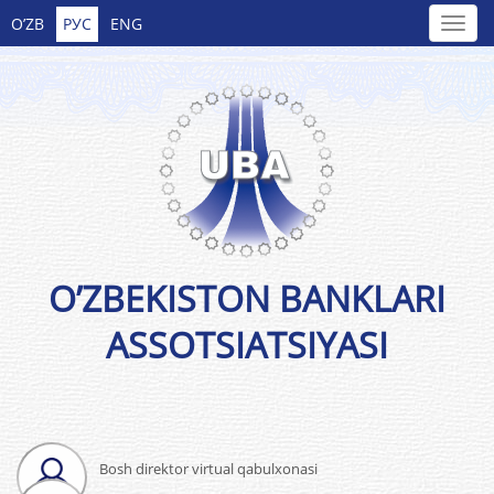
O’ZB
РУС
ENG
O’ZBEKISTON BANKLARI
ASSOTSIATSIYASI
Bosh direktor virtual qabulxonasi