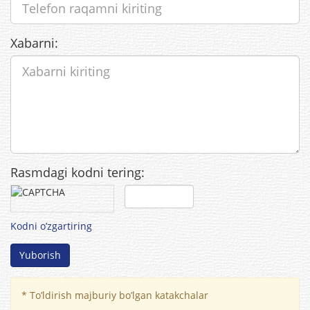
Xabarni:
Rasmdagi kodni tering:
Kodni o’zgartiring
Yuborish
*
To’ldirish majburiy bo’lgan katakchalar