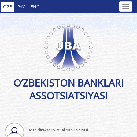
O’ZB
РУС
ENG
O’ZBEKISTON BANKLARI
ASSOTSIATSIYASI
Bosh direktor virtual qabulxonasi