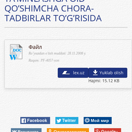
QO’SHIMCHA CHORA-
TADBIRLAR TO’G’RISIDA
Файл
Ro’yxatdan o’tish muddati: 28.11.2008 y.
Raqam: PF-4057-son
lex.uz
Yuklab olish
Hajmi: 15.12 KB
Facebook
Twitter
Мой мир
Вконтакте
Одноклассники
Google+