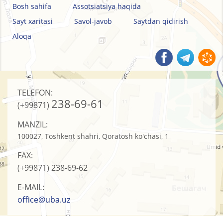
Bosh sahifa
Assotsiatsiya haqida
Sayt xaritasi
Savol-javob
Saytdan qidirish
Aloqa
TELEFON:
238-69-61
(+99871)
MANZIL:
100027, Toshkent shahri, Qoratosh ko'chasi, 1
FAX:
(+99871)
238-69-62
E-MAIL:
office@uba.uz