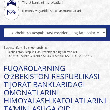
Tijorat banklari murojaatlari
Jismoniy va yuridik shaxslar murojaatlari
Bosh sahifa
Bank qonunchiligi
O'zbekiston Respublikasi Prezidentining farmonlari...
FUQAROLARNING O’ZBEKISTON RESPUBLIKASI TIJORAT BAN...
FUQAROLARNING
O’ZBEKISTON RESPUBLIKASI
TIJORAT BANKLARIDAGI
OMONATLARINI
HIMOYALASH KAFOLATLARINI
TA’MINLASHGA OID