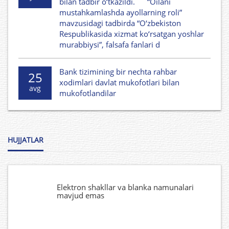
bilan tadbir o‘tkazildi. “Oilani
mustahkamlashda ayollarning roli”
mavzusidagi tadbirda “O‘zbekiston
Respublikasida xizmat ko‘rsatgan yoshlar
murabbiysi”, falsafa fanlari d
Bank tizimining bir nechta rahbar
25
xodimlari davlat mukofotlari bilan
avg
mukofotlandilar
HUJJATLAR
Elektron shakllar va blanka namunalari
mavjud emas