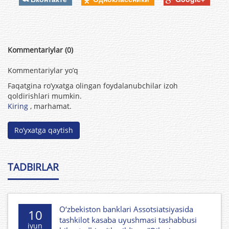
Kommentariylar (0)
Kommentariylar yo’q
Faqatgina ro’yxatga olingan foydalanubchilar izoh
qoldirishlari mumkin.
Kiring
, marhamat.
Ro’yxatga qaytish
TADBIRLAR
O‘zbekiston banklari Assotsiatsiyasida
10
tashkilot kasaba uyushmasi tashabbusi
iyun