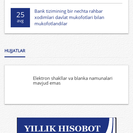
Bank tizimining bir nechta rahbar
25
xodimlari davlat mukofotlari bilan
avg
mukofotlandilar
HUJJATLAR
Elektron shakllar va blanka namunalari
mavjud emas