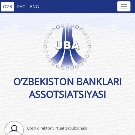
O’ZB
РУС
ENG
O’ZBEKISTON BANKLARI
ASSOTSIATSIYASI
Bosh direktor virtual qabulxonasi