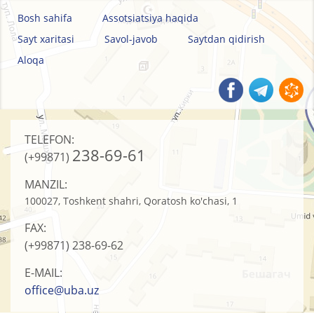
Bosh sahifa
Assotsiatsiya haqida
Sayt xaritasi
Savol-javob
Saytdan qidirish
Aloqa
TELEFON:
238-69-61
(+99871)
MANZIL:
100027, Toshkent shahri, Qoratosh ko'chasi, 1
FAX:
(+99871)
238-69-62
E-MAIL:
office@uba.uz