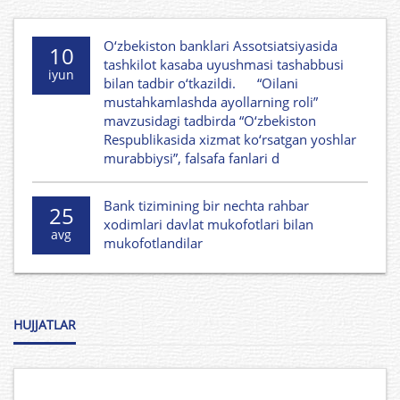
O‘zbekiston banklari Assotsiatsiyasida
10
tashkilot kasaba uyushmasi tashabbusi
iyun
bilan tadbir o‘tkazildi. “Oilani
mustahkamlashda ayollarning roli”
mavzusidagi tadbirda “O‘zbekiston
Respublikasida xizmat ko‘rsatgan yoshlar
murabbiysi”, falsafa fanlari d
Bank tizimining bir nechta rahbar
25
xodimlari davlat mukofotlari bilan
avg
mukofotlandilar
HUJJATLAR