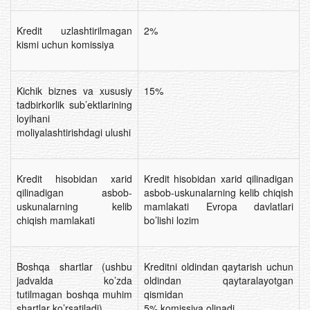
Kredit uzlashtirilmagan
2%
kismi uchun komissiya
Kichik biznes va xususiy
15%
tadbirkorlik sub’ektlarining
loyihani
moliyalashtirishdagi ulushi
Kredit hisobidan xarid
Kredit hisobidan xarid qilinadigan
qilinadigan asbob-
asbob-uskunalarning kelib chiqish
uskunalarning kelib
mamlakati Evropa davlatlari
chiqish mamlakati
bo’lishi lozim
Boshqa shartlar (ushbu
Kreditni oldindan qaytarish uchun
jadvalda ko’zda
oldindan qaytaralayotgan
tutilmagan boshqa muhim
qismidan
shartlar ko’rsatiladi)
5% komissiya olinadi.