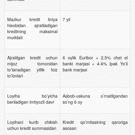
Mazkur kredit liniya
7 yil
hisobidan ajratiladigan
kreditning maksimal
muddati
Ajratilgan kredit uchun
6 oylik Euribor + 2,5% chet el
mijoz tomonidan
banki marjasi + 4-6% Ipak Yo’li
to’lanadigan yillik foiz
bank marjasi
to’lovlari
Loyiha bo’yicha
Asbob-uskuna o’rnatilgandan
beriladigan imtiyozli davr
so’ng 6 oy
Loyihani kurib chikish
Kredit qo’mitasining qaroriga
uchun kredit summasidan
asosan