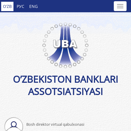
O’ZB
РУС
ENG
O’ZBEKISTON BANKLARI
ASSOTSIATSIYASI
Bosh direktor virtual qabulxonasi