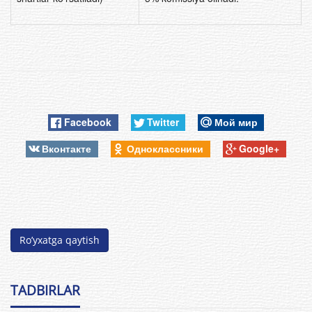
Facebook
Twitter
Мой мир
Вконтакте
Одноклассники
Google+
Ro’yxatga qaytish
TADBIRLAR