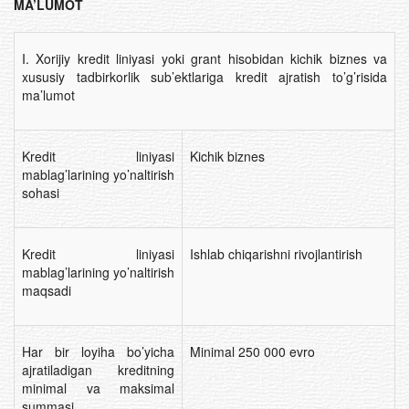
MA’LUMOT
I. Xorijiy kredit liniyasi yoki grant hisobidan kichik biznes va
xususiy tadbirkorlik sub’ektlariga kredit ajratish to’g’risida
ma’lumot
Kredit liniyasi
Kichik biznes
mablag’larining yo’naltirish
sohasi
Kredit liniyasi
Ishlab chiqarishni rivojlantirish
mablag’larining yo’naltirish
maqsadi
Har bir loyiha bo’yicha
Minimal 250 000 evro
ajratiladigan kreditning
minimal va maksimal
summasi