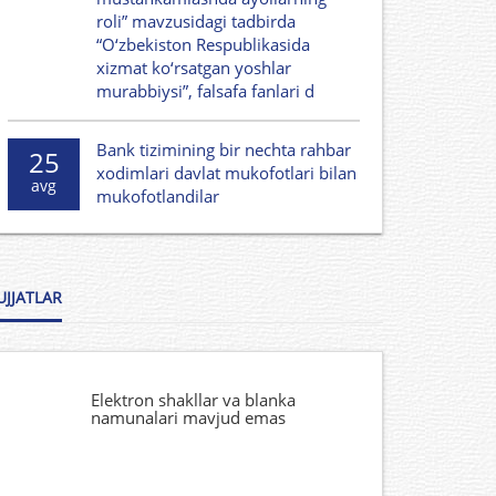
roli” mavzusidagi tadbirda
“O‘zbekiston Respublikasida
xizmat ko‘rsatgan yoshlar
murabbiysi”, falsafa fanlari d
Bank tizimining bir nechta rahbar
25
xodimlari davlat mukofotlari bilan
avg
mukofotlandilar
UJJATLAR
Elektron shakllar va blanka
namunalari mavjud emas