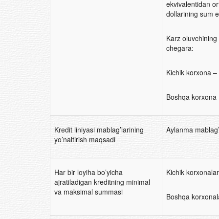
ekvivalentidan or
dollarining sum e
Karz oluvchining
chegara:
Kichik korxona – 
Boshqa korxona 
Kredit liniyasi mablag’larining
Aylanma mablag’la
yo’naltirish maqsadi
Har bir loyiha bo’yicha
Kichik korxonala
ajratiladigan kreditning minimal
va maksimal summasi
Boshqa korxonal