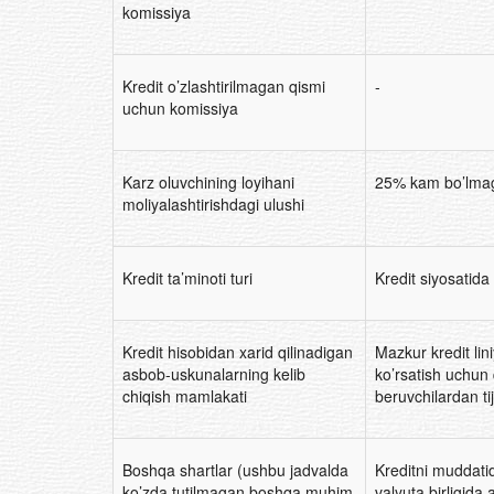
komissiya
Kredit o’zlashtirilmagan qismi
-
uchun komissiya
Karz oluvchining loyihani
25% kam bo’lma
moliyalashtirishdagi ulushi
Kredit ta’minoti turi
Kredit siyosatida 
Kredit hisobidan xarid qilinadigan
Mazkur kredit lini
asbob-uskunalarning kelib
ko’rsatish uchun 
chiqish mamlakati
beruvchilardan tijo
Boshqa shartlar (ushbu jadvalda
Kreditni muddatid
ko’zda tutilmagan boshqa muhim
valyuta birligida 