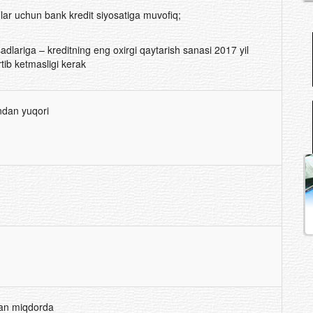
ar uchun bank kredit siyosatiga muvofiq;
adlariga – kreditning eng oxirgi qaytarish sanasi 2017 yil
tib ketmasligi kerak
undan yuqori
an miqdorda