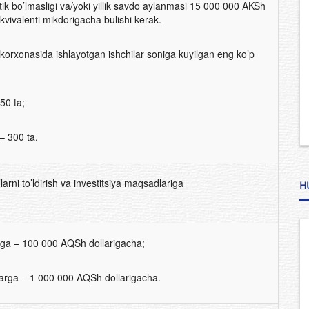
tik bo’lmasligi va/yoki yillik savdo aylanmasi 15 000 000 AKSh
kvivalenti mikdorigacha bulishi kerak.
 korxonasida ishlayotgan ishchilar soniga kuyilgan eng ko’p
50 ta;
– 300 ta.
rni to’ldirish va investitsiya maqsadlariga
H
rga – 100 000 AQSh dollarigacha;
arga – 1 000 000 AQSh dollarigacha.