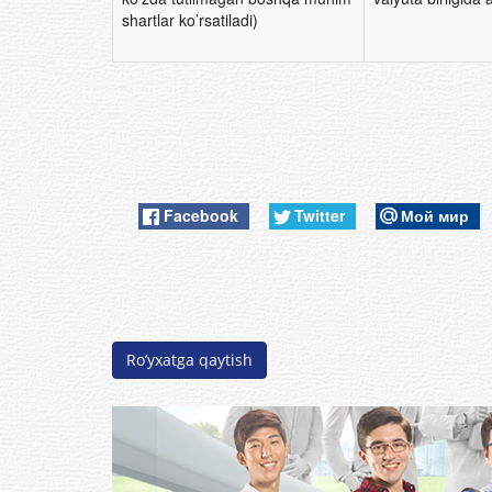
shartlar ko’rsatiladi)
Facebook
Twitter
Мой мир
Ro’yxatga qaytish