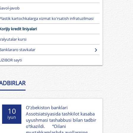
Savol-javob
Plastik kartochkalarga xizmat ko'rsatish infratuzilmasi
Xorijiy kredit liniyalari
Valyutalar kursi
Banklararo stavkalar
UZIBOR sayti
ADBIRLAR
O‘zbekiston banklari
10
Assotsiatsiyasida tashkilot kasaba
iyun
uyushmasi tashabbusi bilan tadbir
o‘tkazildi. “Oilani
mustahkamlashda ayollarning