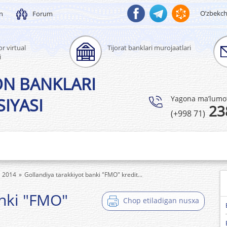
O’zbekc
un
Forum
r virtual
Tijorat banklari murojaatlari
i
ON BANKLARI
Yagona ma’lumotl
IYASI
23
(+998 71)
2014
Gollandiya tarakkiyot banki "FMO" kredit...
anki "FMO"
Chop etiladigan nusxa