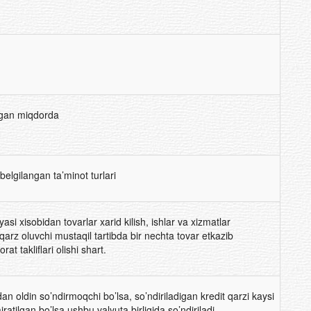
gan miqdorda
belgilangan ta’minot turlari
yasi xisobidan tovarlar xarid kilish, ishlar va xizmatlar
qarz oluvchi mustaqil tartibda bir nechta tovar etkazib
rat takliflari olishi shart.
an oldin so’ndirmoqchi bo’lsa, so’ndiriladigan kredit qarzi kaysi
ajratilgan bo’lsa ushbu valyuta birligida so’ndiriladi.