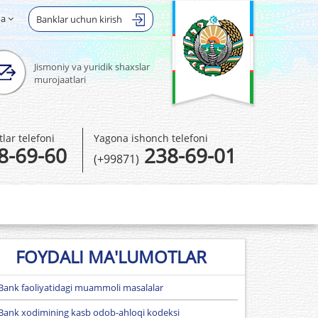
ha
Banklar uchun kirish
Jismoniy va yuridik shaxslar
murojaatlari
ar telefoni
Yagona ishonch telefoni
8-69-60
238-69-01
(+99871)
FOYDALI MA'LUMOTLAR
Bank faoliyatidagi muammoli masalalar
Bank xodimining kasb odob-ahloqi kodeksi