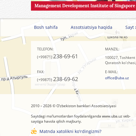
Bosh sahifa
Assotsiatsiya haqida
Sayt 
TELEFON:
MANZIL:
238-69-61
(+99871)
100027, Toshkent 
Qoratosh ko'chasi,
FAX:
E-MAIL:
238-69-62
office@uba.uz
(+99871)
2010 – 2026 © O’zbеkistоn banklari Assоtsiatsiyasi
Saytdagi ma’lumotlardan foydalanilganda
www.uba.uz
veb-
saytiga havola qilish majburiy.
Matnda xatolikni ko'rdingizmi?