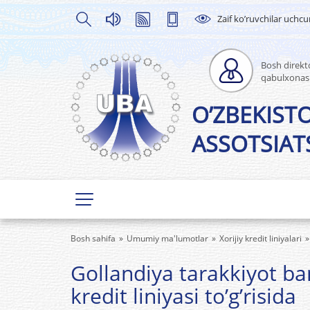
Zaif ko’ruvchilar uchc
Bosh direkto
qabulxonas
O’ZBEKIST
ASSOTSIATS
Bosh sahifa
Umumiy ma'lumotlar
Xorijiy kredit liniyalari
Gollandiya tarakkiyot b
kredit liniyasi to’g’risida