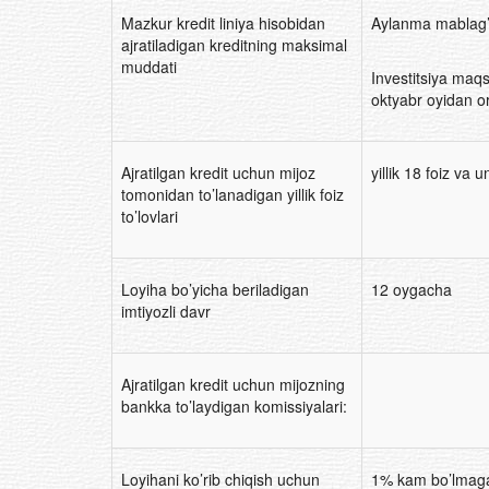
Mazkur kredit liniya hisobidan
Aylanma mablag’l
ajratiladigan kreditning maksimal
muddati
Investitsiya maqs
oktyabr oyidan or
Ajratilgan kredit uchun mijoz
yillik 18 foiz va 
tomonidan to’lanadigan yillik foiz
to’lovlari
Loyiha bo’yicha beriladigan
12 oygacha
imtiyozli davr
Ajratilgan kredit uchun mijozning
bankka to’laydigan komissiyalari:
Loyihani ko’rib chiqish uchun
1% kam bo’lmag