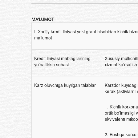
MA’LUMOT
I. Xorijiy kredit liniyasi yoki grant hisobidan kichik biz
ma’lumot
Kredit liniyasi mablag’larining
Xususiy mulkchili
yo’naltirish sohasi
xizmat ko’rsatish
Karz oluvchiga kuyilgan talablar
Karzdor kuyidagi
kerak (aktivlarni
1. Kichik korxona
ortik bo’lmasligi
ekvivalenti mikdo
2. Boshqa korxon