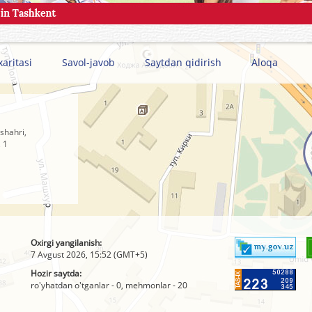
xaritasi
Savol-javob
Saytdan qidirish
Aloqa
shahri,
 1
Oxirgi yangilanish:
7 Avgust 2026, 15:52 (GMT+5)
Hozir saytda:
ro'yhatdan o'tganlar - 0, mehmonlar - 20