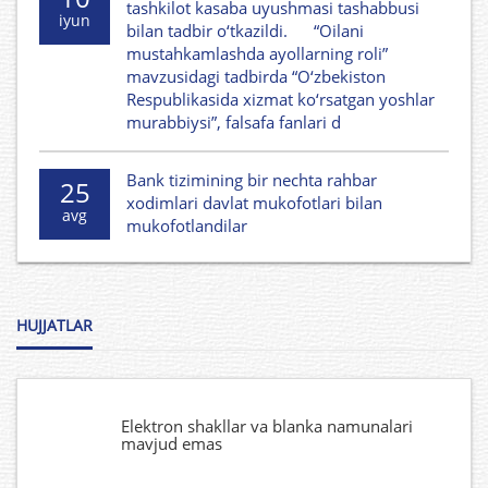
tashkilot kasaba uyushmasi tashabbusi
iyun
bilan tadbir o‘tkazildi. “Oilani
mustahkamlashda ayollarning roli”
mavzusidagi tadbirda “O‘zbekiston
Respublikasida xizmat ko‘rsatgan yoshlar
murabbiysi”, falsafa fanlari d
Bank tizimining bir nechta rahbar
25
xodimlari davlat mukofotlari bilan
avg
mukofotlandilar
HUJJATLAR
Elektron shakllar va blanka namunalari
mavjud emas