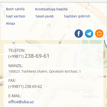
Bosh sahifa
Assotsiatsiya haqida
Sayt xaritasi
Savol-javob
Saytdan qidirish
Aloqa
TELEFON:
238-69-61
(+99871)
MANZIL:
100027, Toshkent shahri, Qoratosh ko'chasi, 1
FAX:
(+99871)
238-69-62
E-MAIL:
office@uba.uz