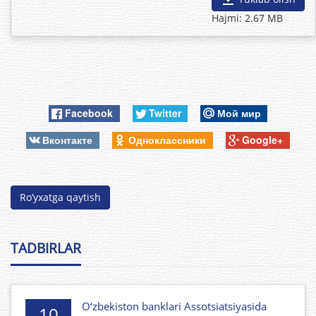
Hajmi: 2.67 MB
Facebook
Twitter
Мой мир
Вконтакте
Одноклассники
Google+
Ro’yxatga qaytish
TADBIRLAR
O‘zbekiston banklari Assotsiatsiyasida
10