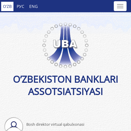
O’ZB
РУС
ENG
O’ZBEKISTON BANKLARI
ASSOTSIATSIYASI
Bosh direktor virtual qabulxonasi