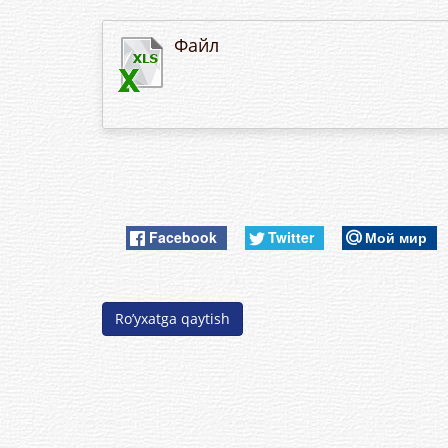
Файл
Facebook
Twitter
Мой мир
Ro’yxatga qaytish