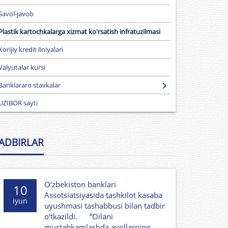
Savol-javob
Plastik kartochkalarga xizmat ko'rsatish infratuzilmasi
Xorijiy kredit liniyalari
Valyutalar kursi
Banklararo stavkalar
UZIBOR sayti
ADBIRLAR
O‘zbekiston banklari
10
Assotsiatsiyasida tashkilot kasaba
iyun
uyushmasi tashabbusi bilan tadbir
o‘tkazildi. “Oilani
mustahkamlashda ayollarning