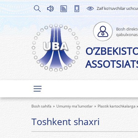
Zaif ko’ruvchilar uchc
Bosh direkto
qabulxonas
O’ZBEKIST
ASSOTSIATS
Bosh sahifa
Umumiy ma'lumotlar
Plastik kartochkalarga x
Toshkent shaxri