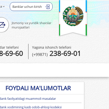
ha
Banklar uchun kirish
Jismoniy va yuridik shaxslar
murojaatlari
ar telefoni
Yagona ishonch telefoni
8-69-60
238-69-01
(+99871)
FOYDALI MA'LUMOTLAR
Bank faoliyatidagi muammoli masalalar
Bank xodimining kasb odob-ahloqi kodeksi