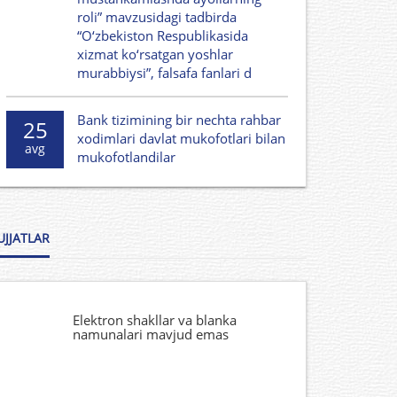
roli” mavzusidagi tadbirda
“O‘zbekiston Respublikasida
xizmat ko‘rsatgan yoshlar
murabbiysi”, falsafa fanlari d
Bank tizimining bir nechta rahbar
25
xodimlari davlat mukofotlari bilan
avg
mukofotlandilar
UJJATLAR
Elektron shakllar va blanka
namunalari mavjud emas