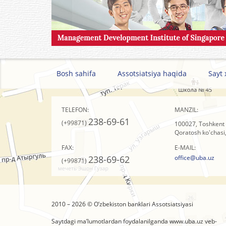
Bosh sahifa
Assotsiatsiya haqida
Sayt 
TELEFON:
MANZIL:
238-69-61
(+99871)
100027, Toshkent 
Qoratosh ko'chasi,
FAX:
E-MAIL:
238-69-62
office@uba.uz
(+99871)
2010 – 2026 © O’zbеkistоn banklari Assоtsiatsiyasi
Saytdagi ma’lumotlardan foydalanilganda
www.uba.uz
veb-