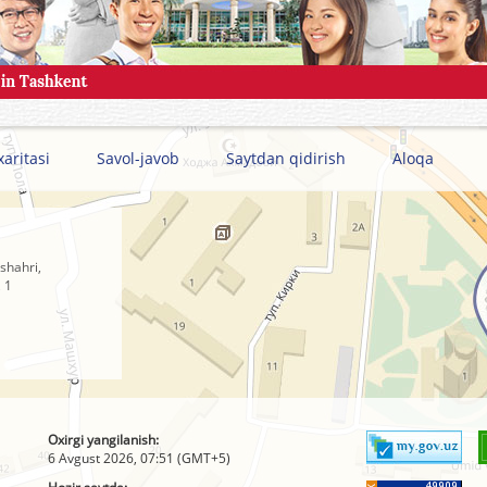
xaritasi
Savol-javob
Saytdan qidirish
Aloqa
shahri,
 1
Oxirgi yangilanish:
6 Avgust 2026, 07:51 (GMT+5)