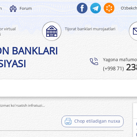
O’zbekc
un
Forum
r virtual
Tijorat banklari murojaatlari
i
ON BANKLARI
Yagona ma’lumotl
IYASI
23
(+998 71)
izmat ko'rsatish infratuzi...
Chop etiladigan nusxa