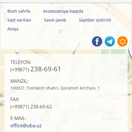
Bosh sahifa
Assotsiatsiya haqida
Sayt xaritasi
Savol-javob
Saytdan qidirish
Aloqa
TELEFON:
238-69-61
(+99871)
MANZIL:
100027, Toshkent shahri, Qoratosh ko'chasi, 1
FAX:
(+99871)
238-69-62
E-MAIL:
office@uba.uz