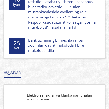
tashkilot kasaba uyushmasi tashabbusi
iyun
bilan tadbir o‘tkazildi. “Oilani
mustahkamlashda ayollarning roli”
mavzusidagi tadbirda “O‘zbekiston
Respublikasida xizmat ko‘rsatgan yoshlar
murabbiysi”, falsafa fanlari d
Bank tizimining bir nechta rahbar
25
xodimlari davlat mukofotlari bilan
avg
mukofotlandilar
HUJJATLAR
Elektron shakllar va blanka namunalari
mavjud emas