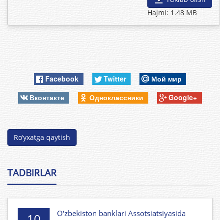
Hajmi: 1.48 MB
Facebook
Twitter
Мой мир
Вконтакте
Одноклассники
Google+
Ro’yxatga qaytish
TADBIRLAR
O‘zbekiston banklari Assotsiatsiyasida
10