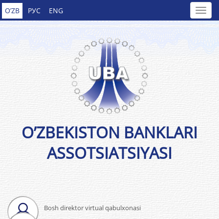
O’ZB
РУС
ENG
O’ZBEKISTON BANKLARI
ASSOTSIATSIYASI
Bosh direktor virtual qabulxonasi