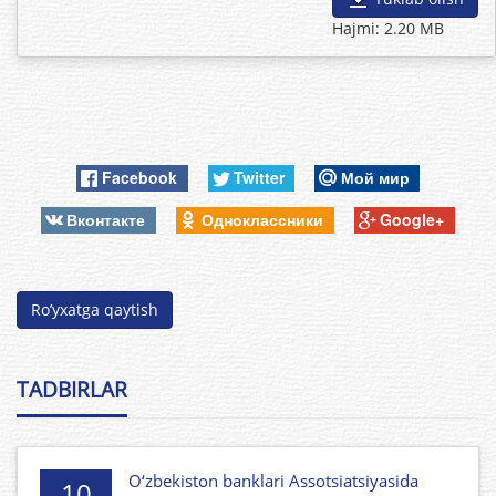
Hajmi: 2.20 MB
Facebook
Twitter
Мой мир
Вконтакте
Одноклассники
Google+
Ro’yxatga qaytish
TADBIRLAR
O‘zbekiston banklari Assotsiatsiyasida
10