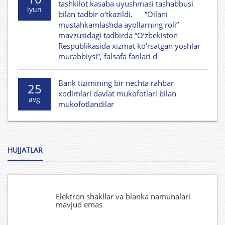
tashkilot kasaba uyushmasi tashabbusi
iyun
bilan tadbir o‘tkazildi. “Oilani
mustahkamlashda ayollarning roli”
mavzusidagi tadbirda “O‘zbekiston
Respublikasida xizmat ko‘rsatgan yoshlar
murabbiysi”, falsafa fanlari d
Bank tizimining bir nechta rahbar
25
xodimlari davlat mukofotlari bilan
avg
mukofotlandilar
HUJJATLAR
Elektron shakllar va blanka namunalari
mavjud emas