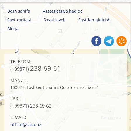
Bosh sahifa
Assotsiatsiya haqida
Sayt xaritasi
Savol-javob
Saytdan qidirish
Aloqa
TELEFON:
238-69-61
(+99871)
MANZIL:
100027, Toshkent shahri, Qoratosh ko'chasi, 1
FAX:
(+99871)
238-69-62
E-MAIL:
office@uba.uz