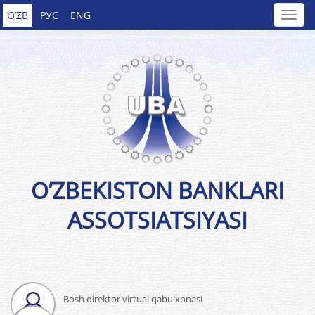
O’ZB
РУС
ENG
O’ZBEKISTON BANKLARI
ASSOTSIATSIYASI
Bosh direktor virtual qabulxonasi