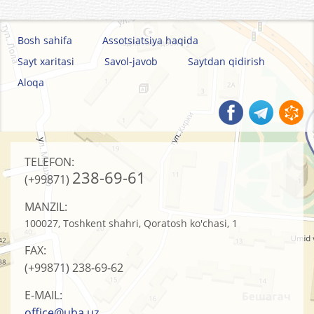
Bosh sahifa
Assotsiatsiya haqida
Sayt xaritasi
Savol-javob
Saytdan qidirish
Aloqa
TELEFON:
238-69-61
(+99871)
MANZIL:
100027, Toshkent shahri, Qoratosh ko'chasi, 1
FAX:
(+99871)
238-69-62
E-MAIL:
office@uba.uz