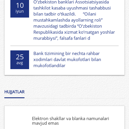
O‘zbekiston banklari Assotsiatsiyasida
10
tashkilot kasaba uyushmasi tashabbusi
iyun
bilan tadbir o‘tkazildi. “Oilani
mustahkamlashda ayollarning roli”
mavzusidagi tadbirda “O‘zbekiston
Respublikasida xizmat ko‘rsatgan yoshlar
murabbiysi”, falsafa fanlari d
Bank tizimining bir nechta rahbar
25
xodimlari davlat mukofotlari bilan
avg
mukofotlandilar
HUJJATLAR
Elektron shakllar va blanka namunalari
mavjud emas