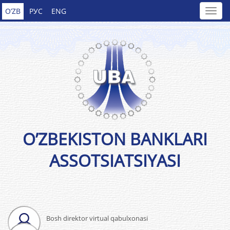
O’ZB
РУС
ENG
O’ZBEKISTON BANKLARI
ASSOTSIATSIYASI
Bosh direktor virtual qabulxonasi