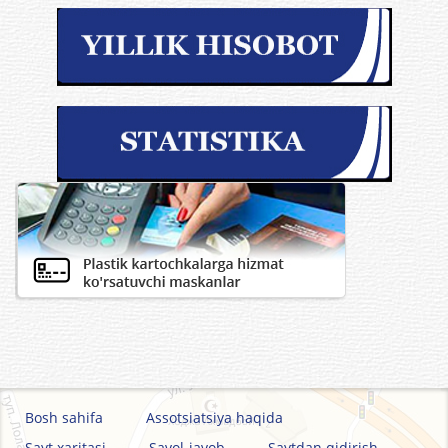
Bosh sahifa
Assotsiatsiya haqida
Sayt xaritasi
Savol-javob
Saytdan qidirish