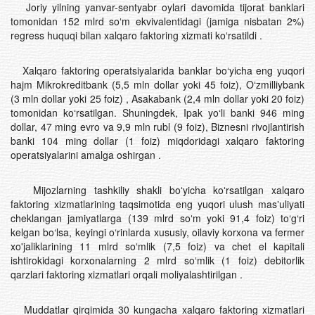
Joriy yilning yanvar-sentyabr oylari davomida tijorat banklari
tomonidan 152 mlrd soʻm ekvivalentidagi (jamiga nisbatan 2%)
regress huquqi bilan xalqaro faktoring xizmati koʻrsatildi .
Xalqaro faktoring operatsiyalarida banklar bo‘yicha eng yuqori
hajm Mikrokreditbank (5,5 mln dollar yoki 45 foiz), Oʻzmilliybank
(3 mln dollar yoki 25 foiz) , Asakabank (2,4 mln dollar yoki 20 foiz)
tomonidan ko‘rsatilgan. Shuningdek, Ipak yo‘li banki 946 ming
dollar, 47 ming evro va 9,9 mln rubl (9 foiz), Biznesni rivojlantirish
banki 104 ming dollar (1 foiz) miqdoridagi xalqaro faktoring
operatsiyalarini amalga oshirgan .
Mijozlarning tashkiliy shakli boʻyicha koʻrsatilgan xalqaro
faktoring xizmatlarining taqsimotida eng yuqori ulush masʼuliyati
cheklangan jamiyatlarga (139 mlrd soʻm yoki 91,4 foiz) to‘g‘ri
kelgan bo‘lsa, keyingi o‘rinlarda xususiy, oilaviy korxona va fermer
xo'jaliklarining 11 mlrd soʻmlik (7,5 foiz) va chet el kapitali
ishtirokidagi korxonalarning 2 mlrd soʻmlik (1 foiz) debitorlik
qarzlari faktoring xizmatlari orqali moliyalashtirilgan .
Muddatlar qirqimida 30 kungacha xalqaro faktoring xizmatlari