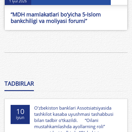
1 Iyul 2026
“MDH mamlakatlari bo‘yicha 5-Islom
bankchiligi va moliyasi forumi”
TADBIRLAR
O‘zbekiston banklari Assotsiatsiyasida
10
tashkilot kasaba uyushmasi tashabbusi
iyun
bilan tadbir o‘tkazildi. “Oilani
mustahkamlashda ayollarning roli”