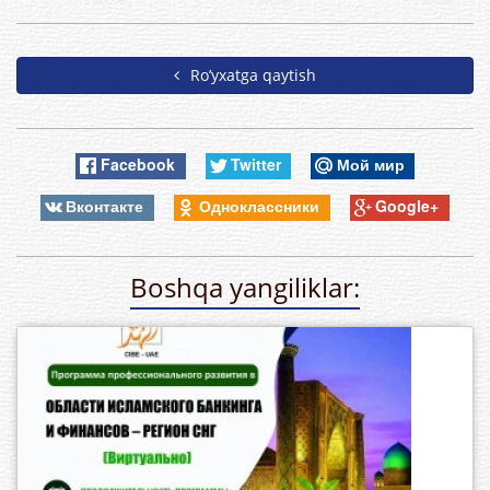
Ro’yxatga qaytish
Facebook
Twitter
Мой мир
Вконтакте
Одноклассники
Google+
Boshqa yangiliklar: