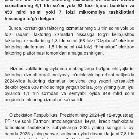
xizmatlarning 6,1 trln soʻmi yoki 93 foizi tijorat banklari va
453 mlrd soʻmi yoki 7 foizi mikromoliya tashkilotlari
hissasiga to‘g‘ri kelgan.
Bunda, koʻrsatilgan faktoring xizmatlarining 3,3 trln soʻmi yoki 50
foizi raqamli faktoring xizmatlari hissasiga toʻgʻri kelib,ushbu
faktoring xizmatlarining 1,8 trln soʻmi (56 foiz) “Ozplanet” elektron
faktoring platformasi, 1,5 trln soʻmi (44 foiz) “Finmakon” elektron
faktoring platformasi tomonidan amalga oshirilgan.
Biznes vakillarining aylanma mablagʻlarga boʻlgan ehtiyojlarini
faktoring xizmati orqali moliyaviy ta’minlashining ortishi natijasida
2024-yilda faktoring xizmatlari boʻyicha eng yuqori koʻrsatkich
dekabr oyida 630 mlrd soʻmga yetgan boʻlsa, joriy yilning iyun, iyul
oylarida 1,1 trln soʻmdan va sentyabr oyida 849 mlrd soʻm
miqdorida faktoring xizmatlari koʻrsatildi.
Oʻzbekiston Respublikasi Prezidentining 2024-yil 12-avgustdagi
PF–109-sonli Farmoni imzolangandan keyin, kredit tashkilotlari
tomonidan tadbirkorlik subyeklariga 2024-yilning soʻnggi 4 oyi
hamda 2025-yilning yanvar-sentyabr oylari davomida jami 7,8 trln