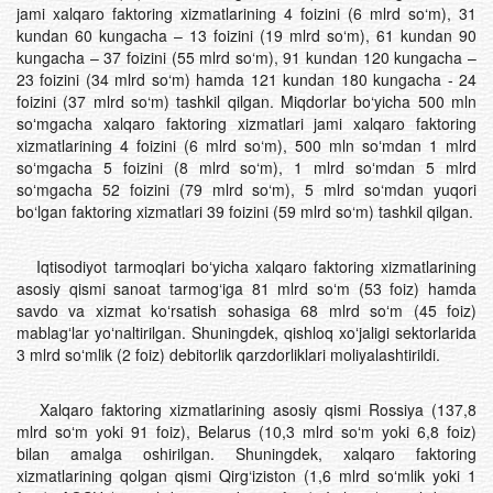
jami xalqaro faktoring xizmatlarining 4 foizini (6 mlrd so‘m), 31
kundan 60 kungacha – 13 foizini (19 mlrd so‘m), 61 kundan 90
kungacha – 37 foizini (55 mlrd so‘m), 91 kundan 120 kungacha –
23 foizini (34 mlrd so‘m) hamda 121 kundan 180 kungacha - 24
foizini (37 mlrd so‘m) tashkil qilgan. Miqdorlar bo‘yicha 500 mln
soʻmgacha xalqaro faktoring xizmatlari jami xalqaro faktoring
xizmatlarining 4 foizini (6 mlrd so‘m), 500 mln soʻmdan 1 mlrd
soʻmgacha 5 foizini (8 mlrd so‘m), 1 mlrd soʻmdan 5 mlrd
soʻmgacha 52 foizini (79 mlrd so‘m), 5 mlrd so‘mdan yuqori
bo‘lgan faktoring xizmatlari 39 foizini (59 mlrd so‘m) tashkil qilgan.
Iqtisodiyot tarmoqlari boʻyicha xalqaro faktoring xizmatlarining
asosiy qismi sanoat tarmog‘iga 81 mlrd soʻm (53 foiz) hamda
savdo va xizmat koʻrsatish sohasiga 68 mlrd soʻm (45 foiz)
mablagʻlar yoʻnaltirilgan. Shuningdek, qishloq xoʻjaligi sektorlarida
3 mlrd soʻmlik (2 foiz) debitorlik qarzdorliklari moliyalashtirildi.
Xalqaro faktoring xizmatlarining asosiy qismi Rossiya (137,8
mlrd soʻm yoki 91 foiz), Belarus (10,3 mlrd soʻm yoki 6,8 foiz)
bilan amalga oshirilgan. Shuningdek, xalqaro faktoring
xizmatlarining qolgan qismi Qirg‘iziston (1,6 mlrd soʻmlik yoki 1