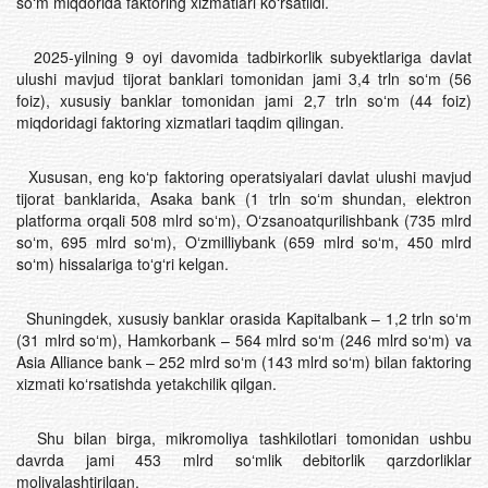
soʻm miqdorida faktoring xizmatlari koʻrsatildi.
2025-yilning 9 oyi davomida tadbirkorlik subyektlariga davlat
ulushi mavjud tijorat banklari tomonidan jami 3,4 trln soʻm (56
foiz), xususiy banklar tomonidan jami 2,7 trln soʻm (44 foiz)
miqdoridagi faktoring xizmatlari taqdim qilingan.
Xususan, eng koʻp faktoring operatsiyalari davlat ulushi mavjud
tijorat banklarida, Asaka bank (1 trln soʻm shundan, elektron
platforma orqali 508 mlrd soʻm), Oʻzsanoatqurilishbank (735 mlrd
soʻm, 695 mlrd soʻm), Oʻzmilliybank (659 mlrd soʻm, 450 mlrd
soʻm) hissalariga toʻgʻri kelgan.
Shuningdek, xususiy banklar orasida Kapitalbank – 1,2 trln soʻm
(31 mlrd soʻm), Hamkorbank – 564 mlrd soʻm (246 mlrd soʻm) va
Asia Alliance bank – 252 mlrd soʻm (143 mlrd soʻm) bilan faktoring
xizmati koʻrsatishda yetakchilik qilgan.
Shu bilan birga, mikromoliya tashkilotlari tomonidan ushbu
davrda jami 453 mlrd soʻmlik debitorlik qarzdorliklar
moliyalashtirilgan.