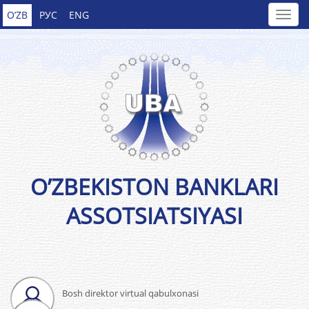
O’ZB
РУС
ENG
O’ZBEKISTON BANKLARI
ASSOTSIATSIYASI
Bosh direktor virtual qabulxonasi