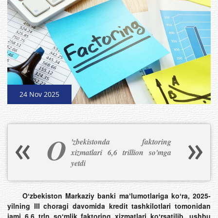
24 Nov 2025
O
'zbekistonda faktoring
xizmatlari 6,6 trillion so'mga
yetdi
Oʻzbekiston Markaziy banki maʼlumotlariga koʻra, 2025-
yilning III choragi davomida kredit tashkilotlari tomonidan
jami 6,6 trln soʻmlik faktoring xizmatlari koʻrsatilib, ushbu