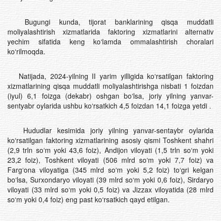
Bugungi kunda, tijorat banklarining qisqa muddatli
moliyalashtirish xizmatlarida faktoring xizmatlarini alternativ
yechim sifatida keng koʻlamda ommalashtirish choralari
koʻrilmoqda.
Natijada, 2024-yilning II yarim yilligida koʻrsatilgan faktoring
xizmatlarining qisqa muddatli moliyalashtirishga nisbati 1 foizdan
(iyul) 6,1 foizga (dekabr) oshgan boʻlsa, joriy yilning yanvar-
sentyabr oylarida ushbu koʻrsatkich 4,5 foizdan 14,1 foizga yetdi .
Hududlar kesimida joriy yilning yanvar-sentaybr oylarida
koʻrsatilgan faktoring xizmatlarining asosiy qismi Toshkent shahri
(2,9 trln soʻm yoki 43,6 foiz), Andijon viloyati (1,5 trln soʻm yoki
23,2 foiz), Toshkent viloyati (506 mlrd soʻm yoki 7,7 foiz) va
Farg‘ona viloyatiga (345 mlrd soʻm yoki 5,2 foiz) to‘gri kelgan
bo‘lsa, Surxondaryo viloyati (39 mlrd so‘m yoki 0,6 foiz), Sirdaryo
viloyati (33 mlrd so‘m yoki 0,5 foiz) va Jizzax viloyatida (28 mlrd
so‘m yoki 0,4 foiz) eng past ko‘rsatkich qayd etilgan.