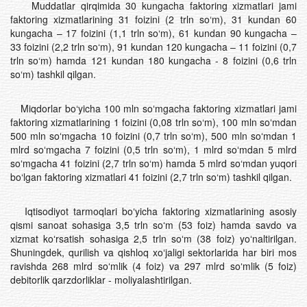
Muddatlar qirqimida 30 kungacha faktoring xizmatlari jami
faktoring xizmatlarining 31 foizini (2 trln so‘m), 31 kundan 60
kungacha – 17 foizini (1,1 trln so‘m), 61 kundan 90 kungacha –
33 foizini (2,2 trln so‘m), 91 kundan 120 kungacha – 11 foizini (0,7
trln so‘m) hamda 121 kundan 180 kungacha - 8 foizini (0,6 trln
so‘m) tashkil qilgan.
Miqdorlar bo‘yicha 100 mln soʻmgacha faktoring xizmatlari jami
faktoring xizmatlarining 1 foizini (0,08 trln so‘m), 100 mln soʻmdan
500 mln soʻmgacha 10 foizini (0,7 trln so‘m), 500 mln soʻmdan 1
mlrd soʻmgacha 7 foizini (0,5 trln so‘m), 1 mlrd soʻmdan 5 mlrd
soʻmgacha 41 foizini (2,7 trln so‘m) hamda 5 mlrd so‘mdan yuqori
bo‘lgan faktoring xizmatlari 41 foizini (2,7 trln so‘m) tashkil qilgan.
Iqtisodiyot tarmoqlari boʻyicha faktoring xizmatlarining asosiy
qismi sanoat sohasiga 3,5 trln soʻm (53 foiz) hamda savdo va
xizmat koʻrsatish sohasiga 2,5 trln soʻm (38 foiz) yoʻnaltirilgan.
Shuningdek, qurilish va qishloq xoʻjaligi sektorlarida har biri mos
ravishda 268 mlrd soʻmlik (4 foiz) va 297 mlrd soʻmlik (5 foiz)
debitorlik qarzdorliklar - moliyalashtirilgan.