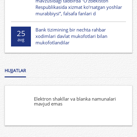
mavzusidagi tadbirda “O‘zbekiston
Respublikasida xizmat ko‘rsatgan yoshlar
murabbiysi”, falsafa fanlari d
Bank tizimining bir nechta rahbar
25
xodimlari davlat mukofotlari bilan
avg
mukofotlandilar
HUJJATLAR
Elektron shakllar va blanka namunalari
mavjud emas