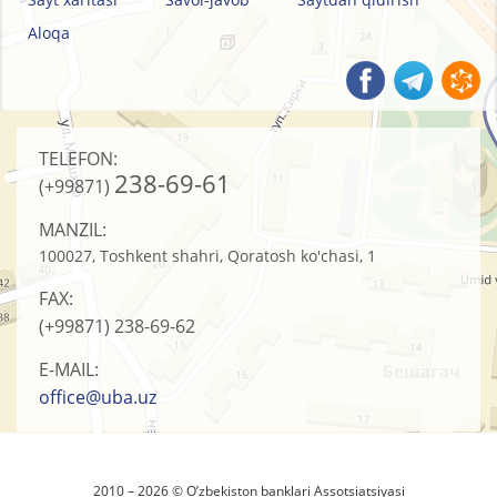
Aloqa
TELEFON:
238-69-61
(+99871)
MANZIL:
100027, Toshkent shahri, Qoratosh ko'chasi, 1
FAX:
(+99871)
238-69-62
E-MAIL:
office@uba.uz
2010 – 2026 © O’zbеkistоn banklari Assоtsiatsiyasi