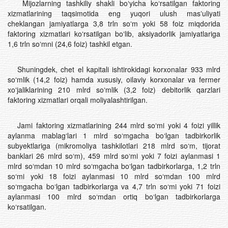
Mijozlarning tashkiliy shakli boʻyicha koʻrsatilgan faktoring
xizmatlarining taqsimotida eng yuqori ulush masʼuliyati
cheklangan jamiyatlarga 3,8 trln soʻm yoki 58 foiz miqdorida
faktoring xizmatlari koʻrsatilgan boʻlib, aksiyadorlik jamiyatlariga
1,6 trln soʻmni (24,6 foiz) tashkil etgan.
Shuningdek, chet el kapitali ishtirokidagi korxonalar 933 mlrd
soʻmlik (14,2 foiz) hamda xususiy, oilaviy korxonalar va fermer
xoʻjaliklarining 210 mlrd soʻmlik (3,2 foiz) debitorlik qarzlari
faktoring xizmatlari orqali moliyalashtirilgan.
Jami faktoring xizmatlarining 244 mlrd so‘mi yoki 4 foizi yillik
aylanma mablag‘lari 1 mlrd so‘mgacha bo‘lgan tadbirkorlik
subyektlariga (mikromoliya tashkilotlari 218 mlrd so‘m, tijorat
banklari 26 mlrd so‘m), 459 mlrd so‘mi yoki 7 foizi aylanmasi 1
mlrd so‘mdan 10 mlrd so‘mgacha bo‘lgan tadbirkorlarga, 1,2 trln
so‘mi yoki 18 foizi aylanmasi 10 mlrd so‘mdan 100 mlrd
so‘mgacha bo‘lgan tadbirkorlarga va 4,7 trln so‘mi yoki 71 foizi
aylanmasi 100 mlrd so‘mdan ortiq bo‘lgan tadbirkorlarga
ko‘rsatilgan.