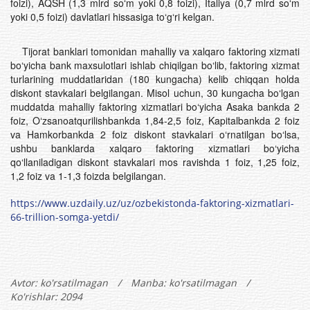
foizi), AQSH (1,3 mlrd soʻm yoki 0,8 foizi), Italiya (0,7 mlrd soʻm
yoki 0,5 foizi) davlatlari hissasiga to‘g‘ri kelgan.
Tijorat banklari tomonidan mahalliy va xalqaro faktoring xizmati
bo‘yicha bank maxsulotlari ishlab chiqilgan bo‘lib, faktoring xizmat
turlarining muddatlaridan (180 kungacha) kelib chiqqan holda
diskont stavkalari belgilangan. Misol uchun, 30 kungacha bo‘lgan
muddatda mahalliy faktoring xizmatlari bo‘yicha Asaka bankda 2
foiz, Oʻzsanoatqurilishbankda 1,84-2,5 foiz, Kapitalbankda 2 foiz
va Hamkorbankda 2 foiz diskont stavkalari o‘rnatilgan bo‘lsa,
ushbu banklarda xalqaro faktoring xizmatlari bo‘yicha
qo‘llaniladigan diskont stavkalari mos ravishda 1 foiz, 1,25 foiz,
1,2 foiz va 1-1,3 foizda belgilangan.
https://www.uzdaily.uz/uz/ozbekistonda-faktoring-xizmatlari-
66-trillion-somga-yetdi/
Avtor:
ko'rsatilmagan
/
Manba: ko'rsatilmagan
/
Ko'rishlar: 2094