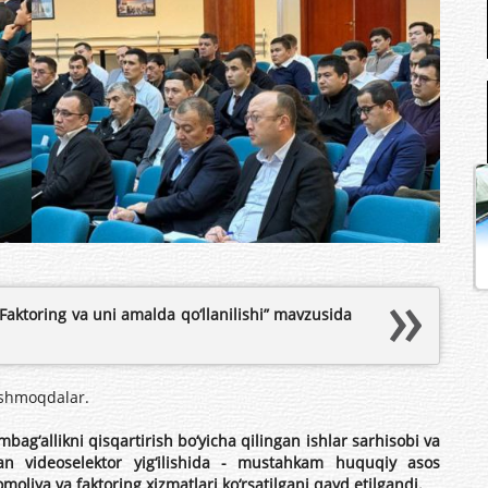
“Faktoring va uni amalda qo‘llanilishi” mavzusida
ashmoqdalar.
ag‘allikni qisqartirish bo‘yicha qilingan ishlar sarhisobi va
an videoselektor yig‘ilishida - mustahkam huquqiy asos
romoliya va faktoring xizmatlari ko‘rsatilgani qayd etilgandi.