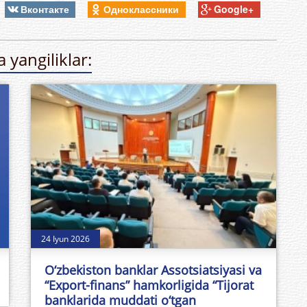
Вконтакте
Одноклассники
Google+
 yangiliklar:
24 Iyun 2026
O‘zbekiston banklar Assotsiatsiyasi va
“Export-finans” hamkorligida “Tijorat
banklarida muddati o‘tgan