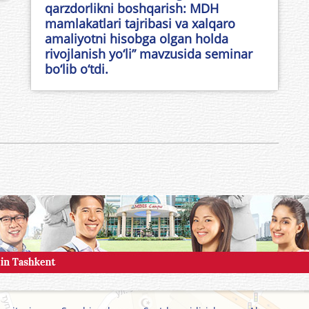
qarzdorlikni boshqarish: MDH
mamlakatlari tajribasi va xalqaro
amaliyotni hisobga olgan holda
rivojlanish yo‘li” mavzusida seminar
bo‘lib o‘tdi.