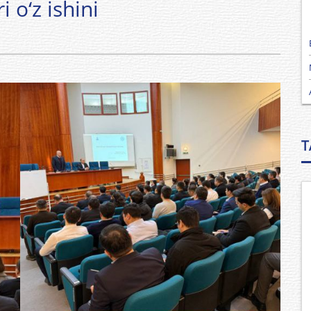
 o‘z ishini
T