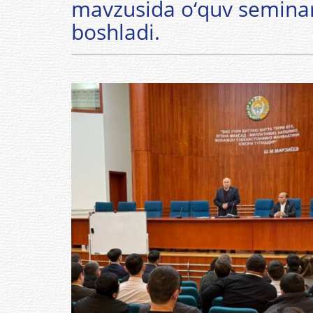
mavzusida o‘quv seminari
boshladi.