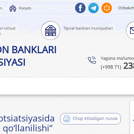
O’zbekc
un
Forum
r virtual
Tijorat banklari murojaatlari
i
ON BANKLARI
Yagona ma’lumotl
IYASI
23
(+998 71)
otsiatsiyasida
Chop etiladigan nusxa
qo‘llanilishi”