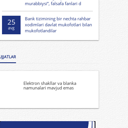
murabbiysi”, falsafa fanlari d
Bank tizimining bir nechta rahbar
25
xodimlari davlat mukofotlari bilan
avg
mukofotlandilar
UJJATLAR
Elektron shakllar va blanka
namunalari mavjud emas