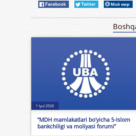
Facebook
Twitter
Мой мир
Boshqa
1 Iyul 2026
“MDH mamlakatlari bo‘yicha 5-Islom
bankchiligi va moliyasi forumi”