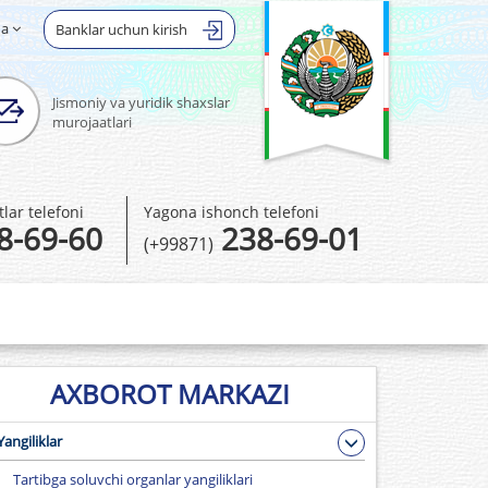
ha
Banklar uchun kirish
Jismoniy va yuridik shaxslar
murojaatlari
ar telefoni
Yagona ishonch telefoni
8-69-60
238-69-01
(+99871)
AXBOROT MARKAZI
Yangiliklar
Tartibga soluvchi organlar yangiliklari