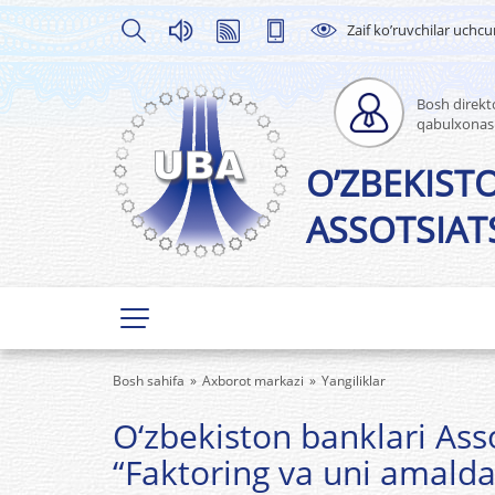
Zaif ko’ruvchilar uchc
Bosh direkto
qabulxonas
O’ZBEKIST
ASSOTSIATS
Bosh sahifa
Axborot markazi
Yangiliklar
O‘zbekiston banklari Ass
“Faktoring va uni amalda 