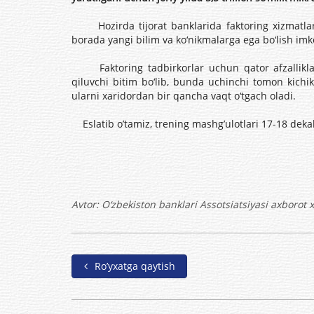
Hozirda tijorat banklarida faktoring xizmatlari
borada yangi bilim va ko‘nikmalarga ega bo‘lish imk
Faktoring tadbirkorlar uchun qator afzalliklarg
qiluvchi bitim bo‘lib, bunda uchinchi tomon kichi
ularni xaridordan bir qancha vaqt o‘tgach oladi.
Eslatib o’tamiz, trening mashg’ulotlari 17-18 dekabr
Avtor:
O‘zbekiston banklari Assotsiatsiyasi axborot 
Ro’yxatga qaytish