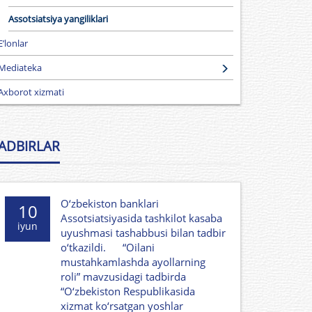
Assotsiatsiya yangiliklari
E’lonlar
Mediateka
Axborot xizmati
ADBIRLAR
O‘zbekiston banklari
10
Assotsiatsiyasida tashkilot kasaba
iyun
uyushmasi tashabbusi bilan tadbir
o‘tkazildi. “Oilani
mustahkamlashda ayollarning
roli” mavzusidagi tadbirda
“O‘zbekiston Respublikasida
xizmat ko‘rsatgan yoshlar