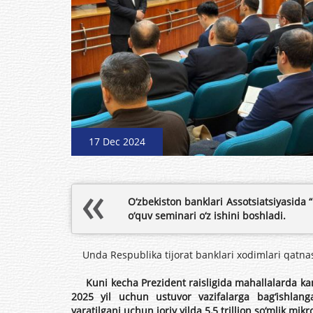
17 Dec 2024
O‘zbekiston banklari Assotsiatsiyasida 
o‘quv seminari o‘z ishini boshladi.
Unda Respublika tijorat banklari xodimlari qatn
Kuni kecha Prezident raisligida mahallalarda kamb
2025 yil uchun ustuvor vazifalarga bag‘ishlang
yaratilgani uchun joriy yilda 5,5 trillion so‘mlik mik