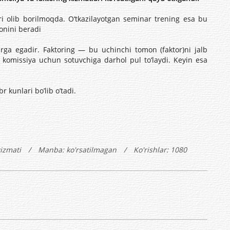
 olib borilmoqda. O‘tkazilayotgan seminar trening esa bu
onini beradi
a egadir. Faktoring — bu uchinchi tomon (faktor)ni jalb
k komissiya uchun sotuvchiga darhol pul to‘laydi. Keyin esa
 kunlari bo’lib o’tadi.
xizmati
/
Manba: ko'rsatilmagan
/
Ko'rishlar: 1080