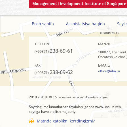
Bosh sahifa
Assotsiatsiya haqida
Sayt 
TELEFON:
MANZIL:
238-69-61
(+99871)
100027, Toshkent 
Qoratosh ko'chasi,
FAX:
E-MAIL:
238-69-62
office@uba.uz
(+99871)
2010 – 2026 © O’zbеkistоn banklari Assоtsiatsiyasi
Saytdagi ma’lumotlardan foydalanilganda
www.uba.uz
veb-
saytiga havola qilish majburiy.
Matnda xatolikni ko'rdingizmi?