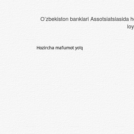
O’zbekiston banklari Assotsiatsiasida ho
loy
Hozircha ma’lumot yo’q