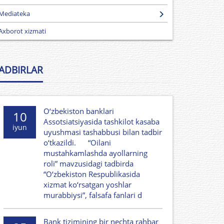
Mediateka
Axborot xizmati
ADBIRLAR
O‘zbekiston banklari
10
Assotsiatsiyasida tashkilot kasaba
iyun
uyushmasi tashabbusi bilan tadbir
o‘tkazildi. “Oilani
mustahkamlashda ayollarning
roli” mavzusidagi tadbirda
“O‘zbekiston Respublikasida
xizmat ko‘rsatgan yoshlar
murabbiysi”, falsafa fanlari d
Bank tizimining bir nechta rahbar