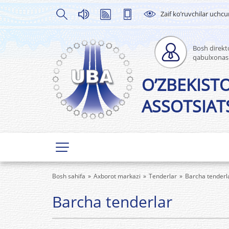
Zaif ko’ruvchilar uchc
Bosh direkto
qabulxonas
O’ZBEKIST
ASSOTSIATS
Bosh sahifa
Axborot markazi
Tenderlar
Barcha tenderl
Barcha tenderlar