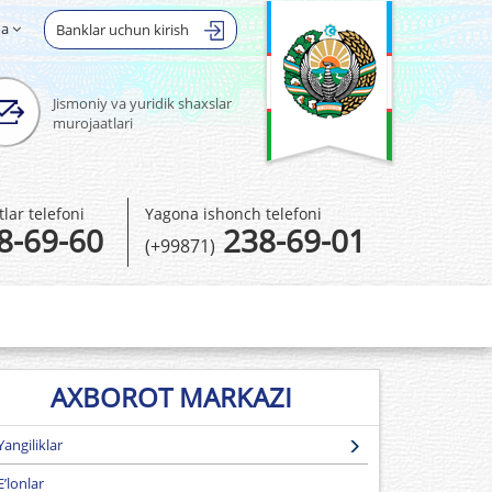
ha
Banklar uchun kirish
Jismoniy va yuridik shaxslar
murojaatlari
ar telefoni
Yagona ishonch telefoni
8-69-60
238-69-01
(+99871)
AXBOROT MARKAZI
Yangiliklar
E’lonlar