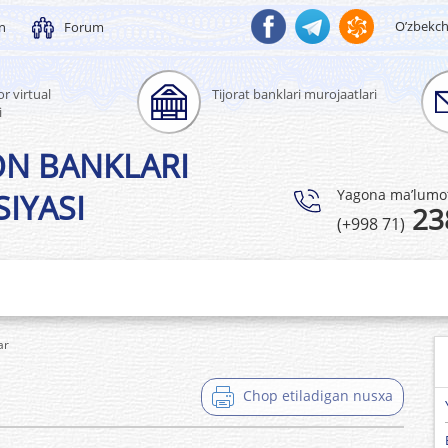
O’zbekc
un
Forum
r virtual
Tijorat banklari murojaatlari
i
ON BANKLARI
Yagona ma’lumotl
IYASI
23
(+998 71)
ar
Chop etiladigan nusxa