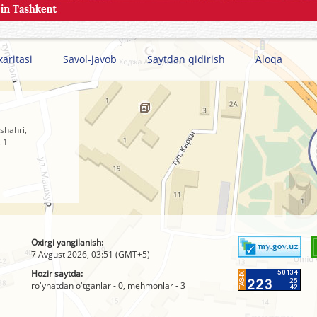
xaritasi
Savol-javob
Saytdan qidirish
Aloqa
shahri,
 1
Oxirgi yangilanish:
7 Avgust 2026, 03:51 (GMT+5)
Hozir saytda:
ro'yhatdan o'tganlar - 0, mehmonlar - 3