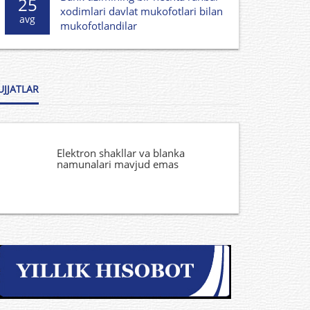
25
xodimlari davlat mukofotlari bilan
avg
mukofotlandilar
UJJATLAR
Elektron shakllar va blanka
namunalari mavjud emas