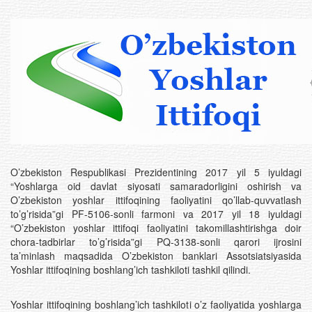
O’zbekiston Respublikasi Prezidentining 2017 yil 5 iyuldagi
“Yoshlarga oid davlat siyosati samaradorligini oshirish va
O’zbekiston yoshlar ittifoqining faoliyatini qo’llab-quvvatlash
to’g’risida”gi PF-5106-sonli farmoni va 2017 yil 18 iyuldagi
“O’zbekiston yoshlar ittifoqi faoliyatini takomillashtirishga doir
chora-tadbirlar to’g’risida”gi PQ-3138-sonli qarori ijrosini
ta’minlash maqsadida O’zbekiston banklari Assotsiatsiyasida
Yoshlar ittifoqining boshlang’ich tashkiloti tashkil qilindi.
Yoshlar ittifoqining boshlang’ich tashkiloti o’z faoliyatida yoshlarga