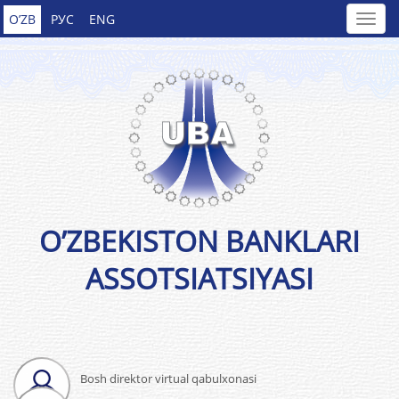
O’ZB
РУС
ENG
O’ZBEKISTON BANKLARI
ASSOTSIATSIYASI
Bosh direktor virtual qabulxonasi