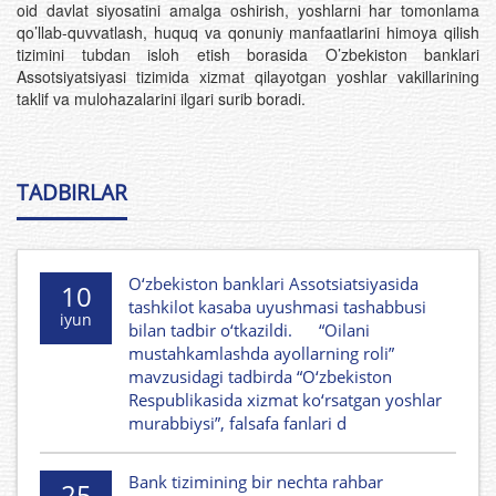
oid davlat siyosatini amalga oshirish, yoshlarni har tomonlama
qo’llab-quvvatlash, huquq va qonuniy manfaatlarini himoya qilish
tizimini tubdan isloh etish borasida O’zbekiston banklari
Assotsiyatsiyasi tizimida xizmat qilayotgan yoshlar vakillarining
taklif va mulohazalarini ilgari surib boradi.
TADBIRLAR
O‘zbekiston banklari Assotsiatsiyasida
10
tashkilot kasaba uyushmasi tashabbusi
iyun
bilan tadbir o‘tkazildi. “Oilani
mustahkamlashda ayollarning roli”
mavzusidagi tadbirda “O‘zbekiston
Respublikasida xizmat ko‘rsatgan yoshlar
murabbiysi”, falsafa fanlari d
Bank tizimining bir nechta rahbar
25