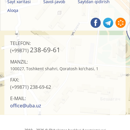
Sayt xaritasi
Savol-javob
Saytdan qidirish
Aloqa
TELEFON:
238-69-61
(+99871)
MANZIL:
100027, Toshkent shahri, Qoratosh ko'chasi, 1
FAX:
(+99871)
238-69-62
E-MAIL:
office@uba.uz