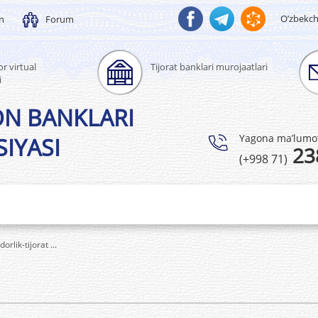
O’zbekc
un
Forum
r virtual
Tijorat banklari murojaatlari
i
ON BANKLARI
Yagona ma’lumotl
IYASI
23
(+998 71)
lik-tijorat ...