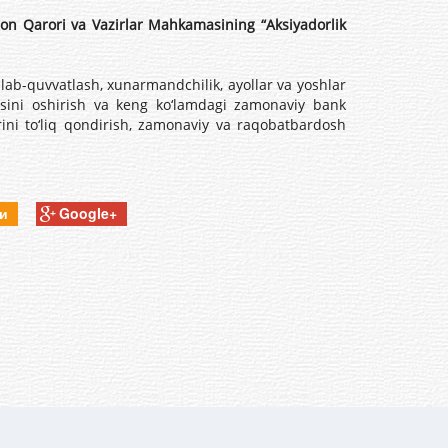
son Qarori va Vazirlar Mahkamasining “Aksiyadorlik
lab-quvvatlash, xunarmandchilik, ayollar va yoshlar
rajasini oshirish va keng ko‘lamdagi zamonaviy bank
arini to‘liq qondirish, zamonaviy va raqobatbardosh
ки
Google+