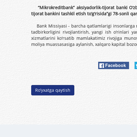
“Mikrokreditbank” aksiyadorlik-tijorat banki O‘zb
tijorat bankini tashkil etish to‘g‘risida”gi 78-sonli qa
Bank Missiyasi - barcha qatlamlarigi insonlarga mo
tadbirkorligini rivojlantirish, yangi ish o‘rinlar
xizmatlarini ko‘rsatib mamlakatimiz rivojiga munos
moliya muassasasiga aylanish, xalqaro kapital bozor
Facebook
Ro’yxatga qaytish