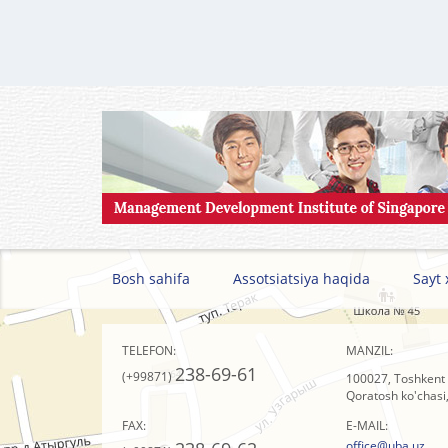
Bosh sahifa
Assotsiatsiya haqida
Sayt 
TELEFON:
MANZIL:
238-69-61
(+99871)
100027, Toshkent 
Qoratosh ko'chasi,
FAX:
E-MAIL:
office@uba.uz