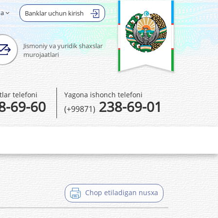
ha
Banklar uchun kirish
Jismoniy va yuridik shaxslar
murojaatlari
ar telefoni
Yagona ishonch telefoni
8-69-60
238-69-01
(+99871)
Chop etiladigan nusxa