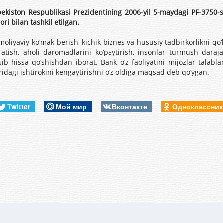
ekiston Respublikasi Prezidentining 2006-yil 5-maydagi PF-3750-
rori bilan tashkil etilgan.
liyaviy ko‘mak berish, kichik biznes va hususiy tadbirkorlikni qo‘l
i yaratish, aholi daromadlarini ko‘paytirish, insonlar turmush da
ib hissa qo‘shishdan iborat. Bank o‘z faoliyatini mijozlar talabl
idagi ishtirokini kengaytirishni o‘z oldiga maqsad deb qo‘ygan.
Twitter
Мой мир
Вконтакте
Одноклассни