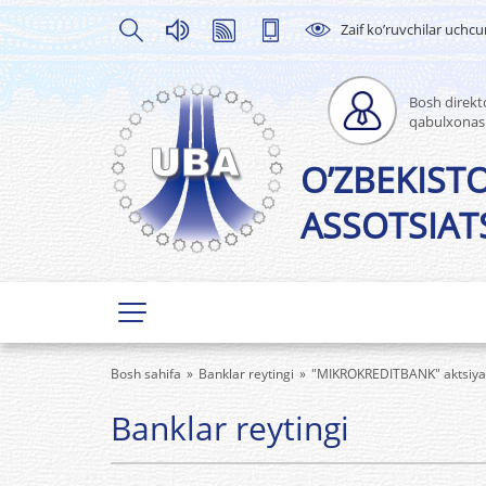
Zaif ko’ruvchilar uchc
Bosh direkto
qabulxonas
O’ZBEKIST
ASSOTSIATS
Bosh sahifa
Banklar reytingi
"MIKROKREDITBANK" aktsiyador
Banklar reytingi