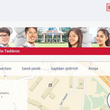
S
xaritasi
Savol-javob
Saytdan qidirish
Aloqa
shahri,
 1